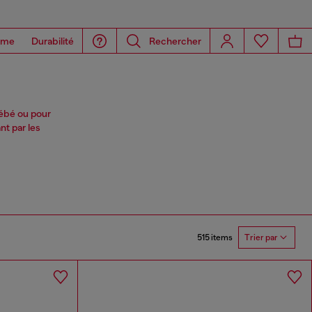
ome
Durabilité
Rechercher
bébé ou pour
nt par les
515 items
Trier par