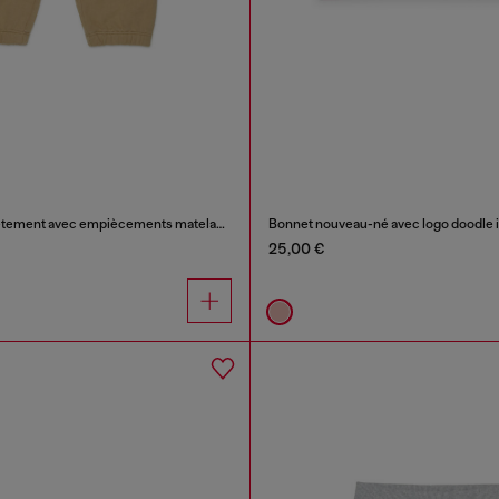
Pantalon de survêtement avec empiècements matelassés aux genoux
Bonnet nouveau-né avec logo doodle
25,00 €