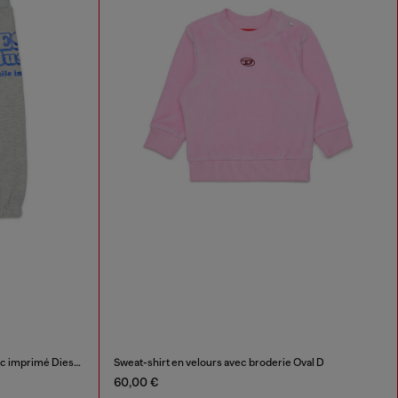
Pantalon de survêtement en coton avec imprimé Diesel Industry
Sweat-shirt en velours avec broderie Oval D
60,00 €