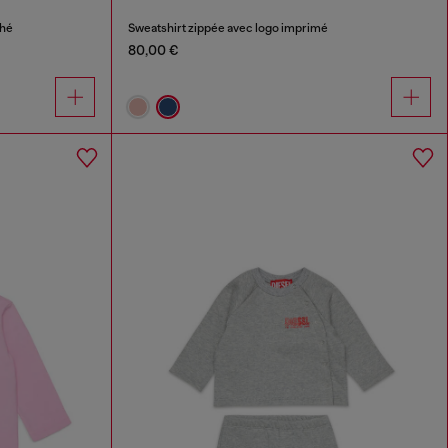
ché
Sweatshirt zippée avec logo imprimé
80,00 €