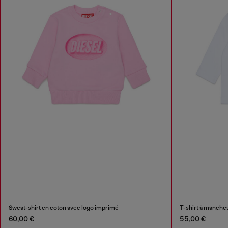
Sweat-shirt en coton avec logo imprimé
T-shirt à manche
60,00 €
55,00 €