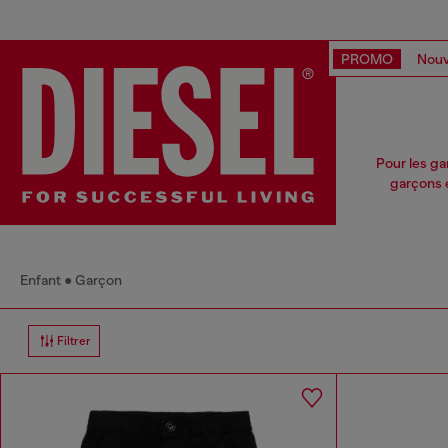
PROMO
Nouv
Pour les ga
garçons é
Enfant
Garçon
Filtrer