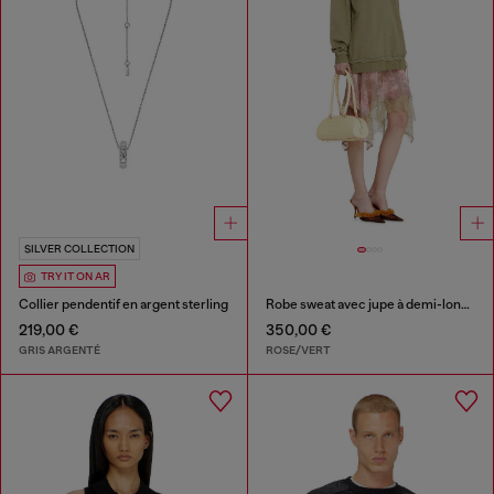
SILVER COLLECTION
TRY IT ON AR
Collier pendentif en argent sterling
Robe sweat avec jupe à demi-longueur en chiffon et dentelle
219,00 €
350,00 €
GRIS ARGENTÉ
ROSE/VERT