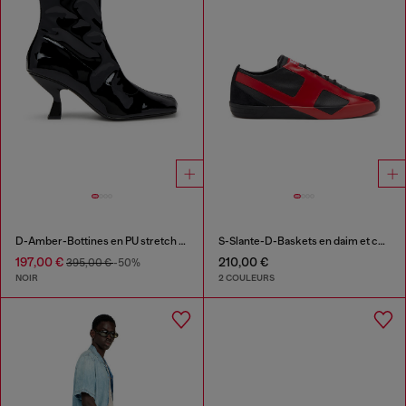
D-Amber-Bottines en PU stretch verni
S-Slante-D-Baskets en daim et cuir avec logo D
197,00 €
210,00 €
395,00 €
-50%
NOIR
2 COULEURS