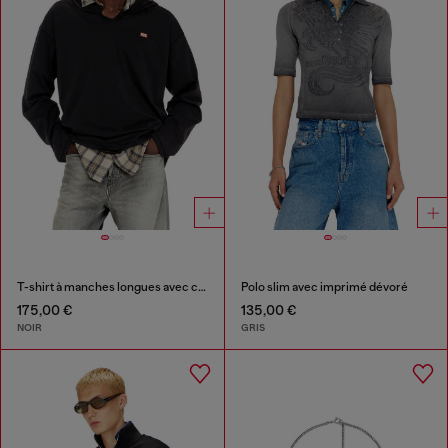
T-shirt à manches longues avec capuche en flanelle
Polo slim avec imprimé dévoré
175,00 €
135,00 €
NOIR
GRIS