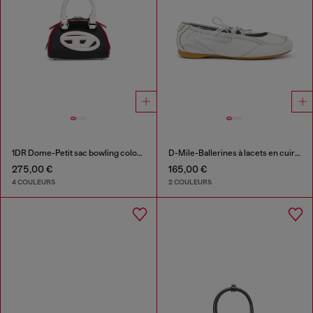
1DR Dome-Petit sac bowling color-block
D-Mile-Ballerines à lacets en cuir et mesh
275,00 €
165,00 €
4 COULEURS
2 COULEURS