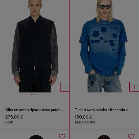
Gilet en coton ripstop avec patch Oval D
T-shirt avec patchs effet ombre
275,00 €
150,00 €
NOIR
BLEU MOYEN