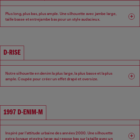
Plus long, plus bas, plus ample. Une silhouette avec jambe large,
taille basse et entrejambe bas pour un style audacieux.
Coupe : Relaxed
Jambe : Large
Taille : Basse
Entrejambe : Bas
D-RISE
Notre silhouette en denim la plus large, la plus basse et la plus
ample. Coupée pour créer un effet drapé et oversize.
Coupe : Relaxed
Jambe : Large
Taille : Basse
Entrejambe : Bas
1997 D-ENIM-M
Inspiré par l'attitude urbaine des années 2000. Une silhouette
extra-longue et extra-large qui repose bas sur la taille avec un