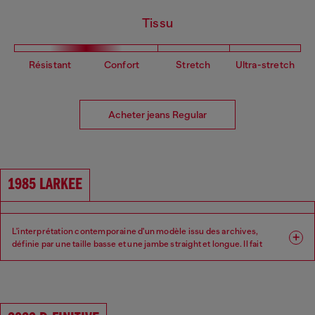
Tissu
Résistant
Confort
Stretch
Ultra-stretch
Acheter jeans Regular
1985 LARKEE
L'interprétation contemporaine d'un modèle issu des archives,
définie par une taille basse et une jambe straight et longue. Il fait
partie de nos coupes regular — ni trop slim, ni trop ample.
Coupe : Regular
Jambe : Straight