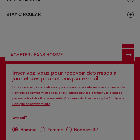
STAY CIRCULAR
ACHETER DENIM RESPONSABLE
ACHETER JEANS HOMME
Inscrivez-vous pour recevoir des mises à
jour et des promotions par e-mail
En poursuivant, vous confirmez que vous avez lu les informations concernant la
Politique de confidentialité
et que vous autorisez Diesel à traiter vos données
personnelles à des fins de
marketing*
comme décrit au paragraphe 3.1, d) de la
Politique de confidentialité
.
E-mail*
Homme
Femme
Non spécifié