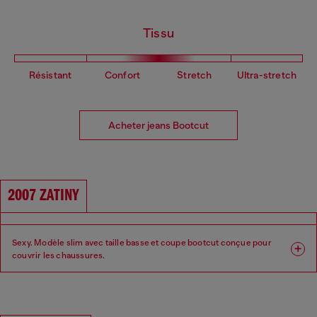
Tissu
Résistant
Confort
Stretch
Ultra-stretch
Acheter jeans Bootcut
2007 ZATINY
Sexy. Modèle slim avec taille basse et coupe bootcut conçue pour
couvrir les chaussures.
Coupe : Bootcut
Jambe : Slim