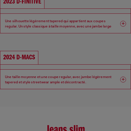
2023 D-FINITIVE
Taille : Basse
Entrejambe : Regular
Une silhouette légèrement tapered qui appartient aux coupes
regular. Un style classique à taille moyenne, avec une jambe large
sans être trop ample.
Coupe : Regular
Jambe : Tapered
2024 D-MACS
Taille : Moyenne
Entrejambe : Regular
Une taille moyenne et une coupe regular, avec jambe légèrement
tapered et style streetwear ample et décontracté.
Coupe : Regular
Jambe : Tapered
Taille : Moyenne
Entrejambe : Bas
Jeans slim