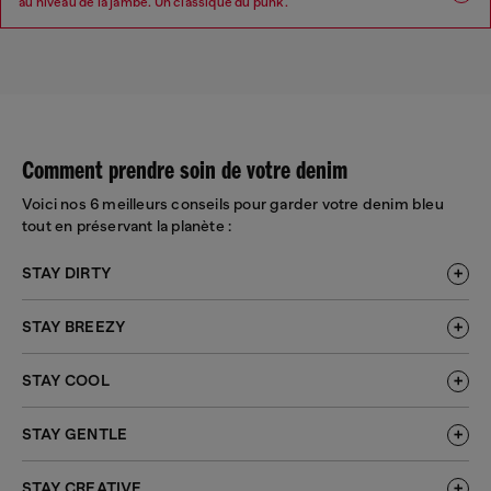
au niveau de la jambe. Un classique du punk.
Coupe : Skinny
Jambe : Skinny
Taille : Basse
Entrejambe : Regular
Comment prendre soin de votre denim
Voici nos 6 meilleurs conseils pour garder votre denim bleu
tout en préservant la planète :
STAY DIRTY
STAY BREEZY
STAY COOL
STAY GENTLE
STAY CREATIVE