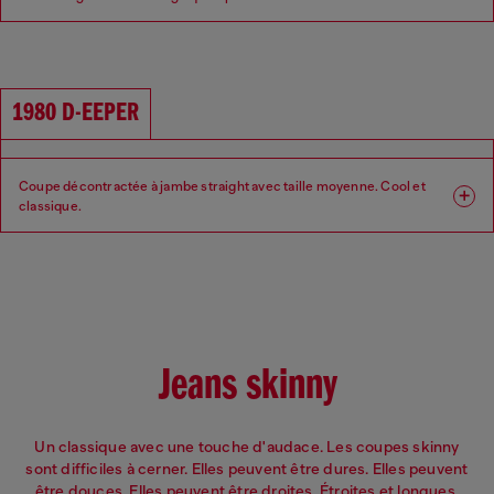
entrejambe tombant.
Coupe : Relaxed
Jambe : Large
1980 D-EEPER
Taille : Basse
Entrejambe : Bas
Coupe décontractée à jambe straight avec taille moyenne. Cool et
classique.​​
Coupe : Relaxed
Jambe : Straight
Taille : Moyenne
Entrejambe : Regular
Jeans skinny
Un classique avec une touche d'audace. Les coupes skinny
sont difficiles à cerner. Elles peuvent être dures. Elles peuvent
être douces. Elles peuvent être droites. Étroites et longues,