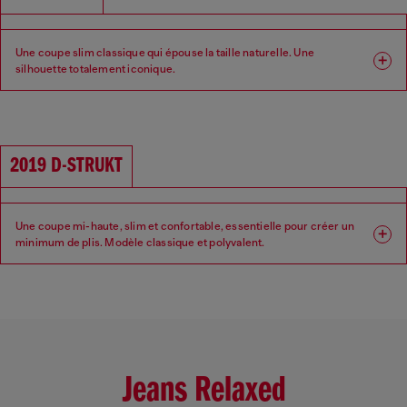
Une coupe slim classique qui épouse la taille naturelle. Une
silhouette totalement iconique.
Coupe : Slim
Jambe : Slim
Taille : Moyenne
Entrejambe : Regular
2019 D-STRUKT
Une coupe mi-haute, slim et confortable, essentielle pour créer un
minimum de plis. Modèle classique et polyvalent.
Coupe : Slim
Jambe : Slim
Taille : Moyenne
Entrejambe : Regular
Jeans Relaxed