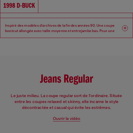
Taille : Basse
Entrejambe : Regular
1998 D-BUCK
Inspiré des modèles d'archives de la fin des années 90. Une coupe
bootcut allongée avec taille moyenne et entrejambe bas. Pour une
silhouette longue, élancée et langoureuse.
Coupe : Bootcut
Jambe : Regular
Taille : Moyenne
Entrejambe : Bas
Jeans Regular
Le juste milieu. La coupe regular sort de l'ordinaire. Située
entre les coupes relaxed et skinny, elle incarne le style
décontractée et casual qui évite les extrêmes.
Ouvrir la vidéo