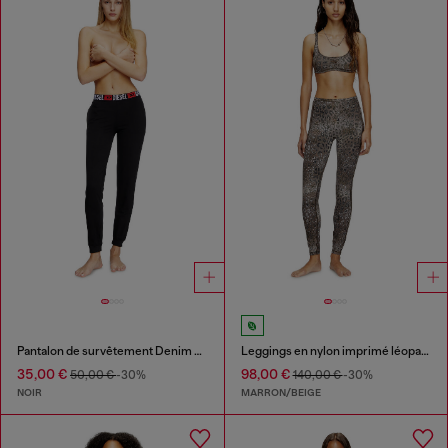
Pantalon de survêtement Denim Division
Leggings en nylon imprimé léopard
35,00 €
98,00 €
50,00 €
-30%
140,00 €
-30%
NOIR
MARRON/BEIGE