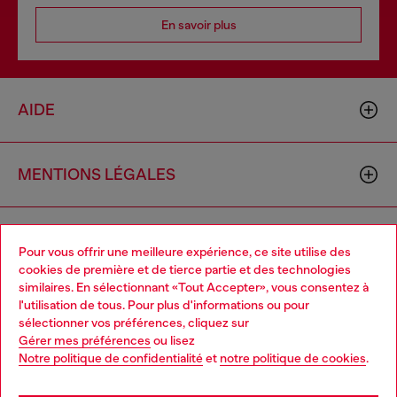
En savoir plus
AIDE
MENTIONS LÉGALES
L'UNIVERS DE DIESEL
Pour vous offrir une meilleure expérience, ce site utilise des
cookies de première et de tierce partie et des technologies
similaires. En sélectionnant «Tout Accepter», vous consentez à
CORPORATE
l'utilisation de tous. Pour plus d'informations ou pour
Choose your location
sélectionner vos préférences, cliquez sur
Gérer mes préférences
ou lisez
You are currently browsing France website, but it seems you
Notre politique de confidentialité
et
notre politique de cookies
.
may be based in United States