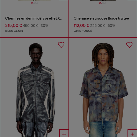
Chemise en denim délavé effet X-Ray fluide
Chemise en viscose fluide traitée
315,00 €
112,00 €
450,00 €
-30%
225,00 €
-50%
BLEU CLAIR
GRIS FONCÉ