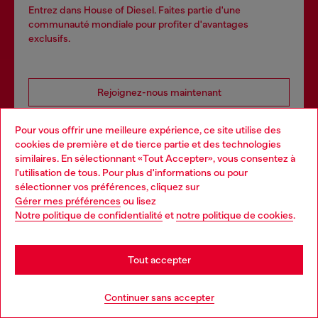
Entrez dans House of Diesel. Faites partie d'une
communauté mondiale pour profiter d'avantages
exclusifs.
Rejoignez-nous maintenant
Pour vous offrir une meilleure expérience, ce site utilise des
cookies de première et de tierce partie et des technologies
Points de vente
similaires. En sélectionnant «Tout Accepter», vous consentez à
l'utilisation de tous. Pour plus d'informations ou pour
Choose your location
Trouvez un magasin Diesel dans votre ville.
sélectionner vos préférences, cliquez sur
Gérer mes préférences
ou lisez
You are currently browsing France website, but it seems you
Notre politique de confidentialité
et
notre politique de cookies
.
may be based in United States
Trouvez un magasin
Stay in France
Tout accepter
Go to United States
Services omnicanaux
Continuer sans accepter