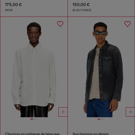
175,00 €
150,00 €
NOIR
BLEU FONCÉ
Chemise en mélange de laine avec broderie Oval D.
Surchemise en denim