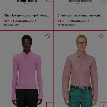
Chemise en viscose imprimée avec fermeture zippée sur le devant
Chemise en satin à imprimé camouflage intégral
147,00 €
107,00 €
295,00 €
-50%
215,00 €
-50%
NOIR/BLANC
BLEU/MARRON