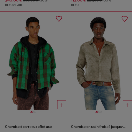
350,00 €
-30%
225,00 €
-50%
BLEU CLAIR
BLEU
Chemise à carreaux effet usé
Chemise en satin froissé jacquard logo