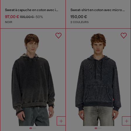
Sweat à capuche en coton avec imprimés au laser
Sweat-shirt en coton avec micro broderie logo
97,00 €
150,00 €
195,00 €
-50%
NOIR
2 COULEURS