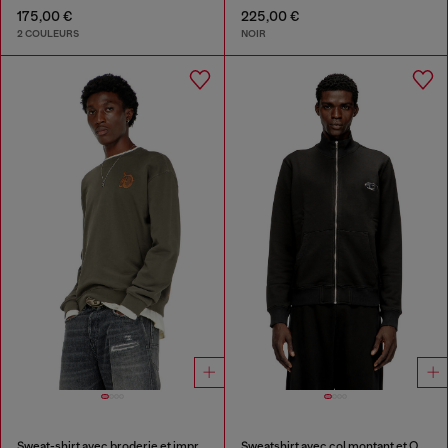
175,00 €
225,00 €
2 COULEURS
NOIR
Sweat-shirt avec broderie et imprimé flock
Sweatshirt avec col montant et Oval D métallique