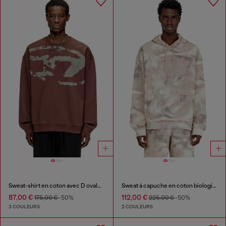
Sweat-shirt en coton avec D ovale floqué
Sweat à capuche en coton biologique à imprimé camouflage
87,00 €
112,00 €
175,00 €
-50%
225,00 €
-50%
3 COULEURS
2 COULEURS