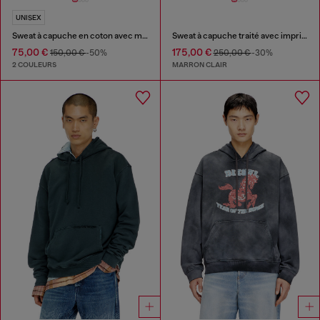
UNISEX
Sweat à capuche en coton avec motif cerise
Sweat à capuche traité avec imprimé griffon
75,00 €
175,00 €
150,00 €
-50%
250,00 €
-30%
2 COULEURS
MARRON CLAIR