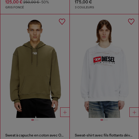
125,00 €
175,00 €
250,00 €
-50%
GRIS FONCÉ
3 COULEURS
Sweat à capuche en coton avec Oval D métallique
Sweat-shirt avec fils flottants dévorés