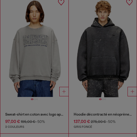
Sweat-shirt en coton avec logo appliqué
Hoodie décontracté en néoprène avec effet marbré
97,00 €
137,00 €
195,00 €
-50%
275,00 €
-50%
2 COULEURS
GRIS FONCÉ