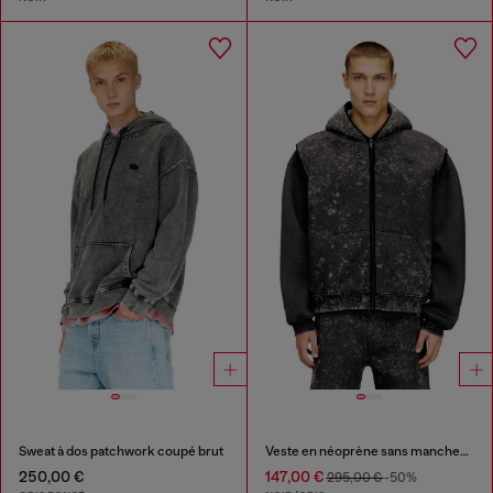
Sweat à dos patchwork coupé brut
Veste en néoprène sans manches avec lavage effet marbré
250,00 €
147,00 €
295,00 €
-50%