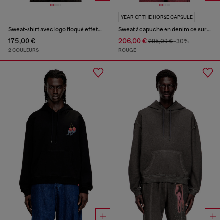
YEAR OF THE HORSE CAPSULE
Sweat-shirt avec logo floqué effet vieilli
Sweat à capuche en denim de survêtement indigo avec logo
175,00 €
206,00 €
295,00 €
-30%
2 COULEURS
ROUGE