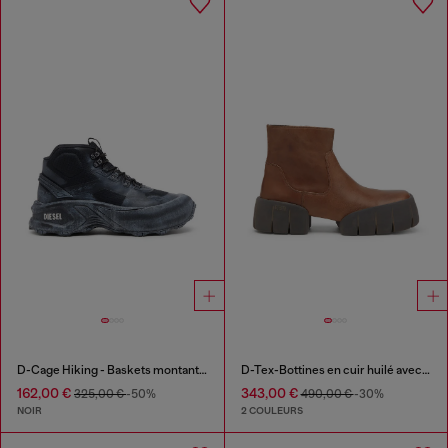
D-Cage Hiking - Baskets montante chunky
D-Tex-Bottines en cuir huilé avec semelle fendue
162,00 €
343,00 €
325,00 €
-50%
490,00 €
-30%
NOIR
2 COULEURS