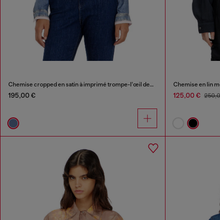
Chemise cropped en satin à imprimé trompe-l’œil denim
Chemise en lin m
195,00 €
125,00 €
250,