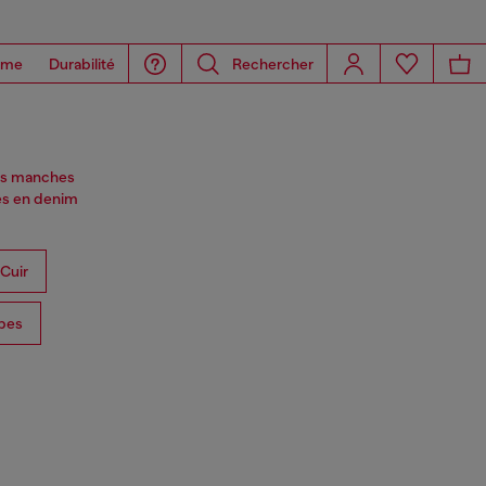
ome
Durabilité
Rechercher
des manches
es en denim
Cuir
bes