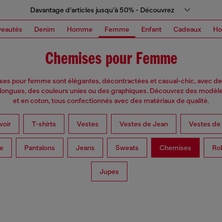
Davantage d’articles jusqu’à 50% - Découvrez
eautés
Denim
Homme
Femme
Enfant
Cadeaux
H
Chemises pour Femme
es pour femme sont élégantes, décontractées et casual-chic, avec 
 longues, des couleurs unies ou des graphiques. Découvrez des modèl
et en coton, tous confectionnés avec des matériaux de qualité.
voir
T-shirts
Vestes
Vestes de Jean
Vestes de 
le
Pantalons
Jeans
Sweats
Chemises
Ro
Jupes