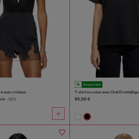
Responsible
e avec cristaux
T-shirt en coton avec Oval D métalliqu
85,00 €
0 €
-30%