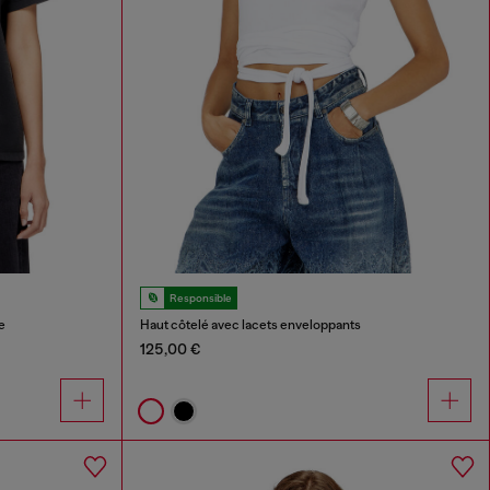
Responsible
e
Haut côtelé avec lacets enveloppants
125,00 €