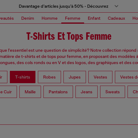
Davantage d’articles jusqu’à 50% - Découvrez
eautés
Denim
Homme
Femme
Enfant
Cadeaux
H
T-Shirts Et Tops Femme
 que l'essentiel est une question de simplicité? Notre collection répond 
matière de t-shirts et de tops pour femme, en proposant des modèles
longues, des cols ronds ou en V et des logos, des graphiques et des co
ir
T-shirts
Robes
Jupes
Vestes
Vestes d
e Cuir
Maille
Pantalons
Jeans
Sweats
Ch