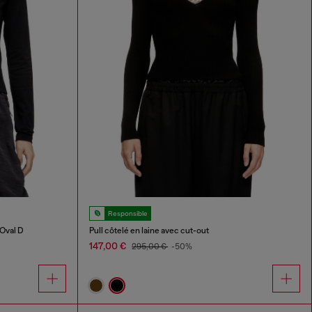
Responsible
Oval D
Pull côtelé en laine avec cut-out
147,00 €
295,00 €
-50%