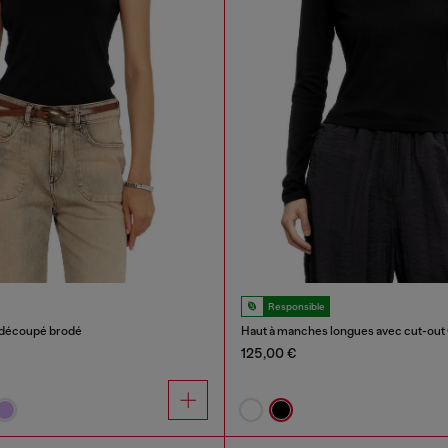
Responsible
o découpé brodé
Haut à manches longues avec cut-out 
125,00 €