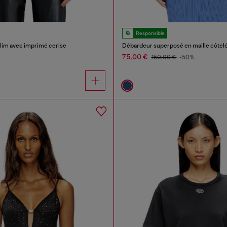
Responsible
slim avec imprimé cerise
Débardeur superposé en maille côtel
75,00 €
150,00 €
-50%