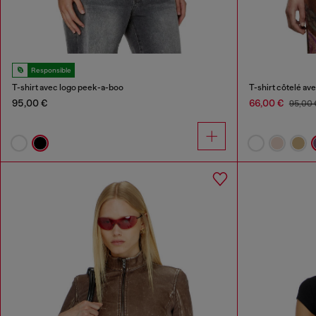
Responsible
T-shirt avec logo peek-a-boo
T-shirt côtelé av
95,00 €
66,00 €
95,00