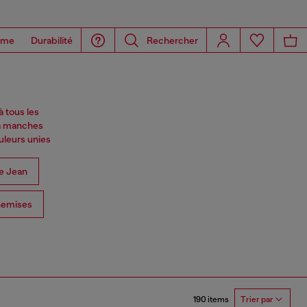
ome
Durabilité
Rechercher
à tous les
 à manches
uleurs unies
e Jean
emises
190 items
Trier par