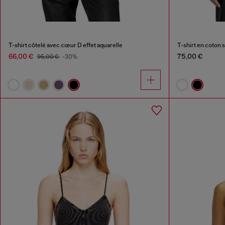
T-shirt côtelé avec cœur D effet aquarelle
T-shirt en coton 
66,00 €
75,00 €
95,00 €
-30%