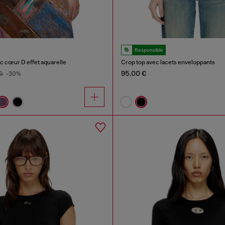
Responsible
ec cœur D effet aquarelle
Crop top avec lacets enveloppants
95,00 €
 €
-30%