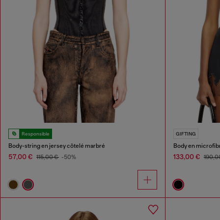
Responsible
GIFTING
Body-string en jersey côtelé marbré
Body en microfibr
57,00 €
133,00 €
115,00 €
-50%
190,0