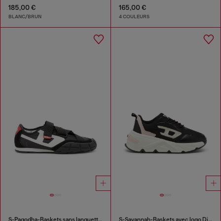
185,00 €
165,00 €
BLANC/BRUN
4 COULEURS
S-Pagodha-Baskets sans languette à brides libres en ripstop
S-Savannah-Baskets avec logo Diesel