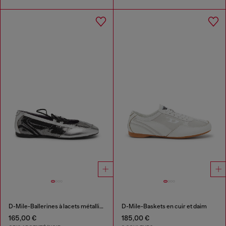
D-Mile-Ballerines à lacets métalliques
D-Mile-Baskets en cuir et daim
165,00 €
185,00 €