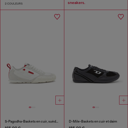
sneakers.
2 COULEURS
S-Pagodha-Baskets en cuir, suède et tissu indéchirable
D-Mile-Baskets en cuir et daim
165,00 €
185,00 €