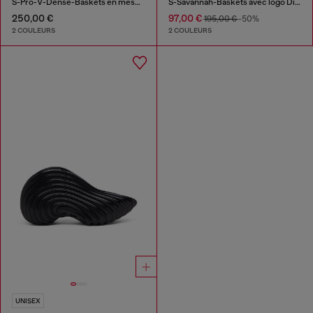
S-Pro-V-Dense-Baskets en mesh monochrome avec logo Oval D
S-Savannah-Baskets avec logo Diesel
250,00 €
97,00 €
195,00 €
-50%
2 COULEURS
2 COULEURS
UNISEX