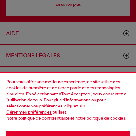
En savoir plus
AIDE
MENTIONS LÉGALES
L'UNIVERS DE DIESEL
Pour vous offrir une meilleure expérience, ce site utilise des
cookies de première et de tierce partie et des technologies
similaires. En sélectionnant «Tout Accepter», vous consentez à
CORPORATE
l'utilisation de tous. Pour plus d'informations ou pour
Choose your location
sélectionner vos préférences, cliquez sur
Gérer mes préférences
ou lisez
You are currently browsing France website, but it seems you
Notre politique de confidentialité
et
notre politique de cookies
.
may be based in United States
Stay in France