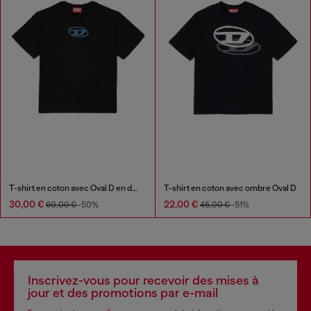
T-shirt en coton avec Oval D en denim
T-shirt en coton avec ombre Oval D
30,00 €
22,00 €
60,00 €
-50%
45,00 €
-51%
Inscrivez-vous pour recevoir des mises à
jour et des promotions par e-mail