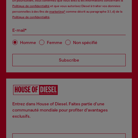
En poursuivant, vous confirmez que vous avez lu les informations concernant la
Politique de confidentialité
et que vous autorisez Diesel à traiter vos données
personnelles à des fins de
marketing*
comme décrit au paragraphe 3.1, d) de la
Politique de confidentialité
.
E-mail*
Homme
Femme
Non spécifié
Subscribe
Entrez dans House of Diesel. Faites partie d'une
communauté mondiale pour profiter d'avantages
exclusifs.