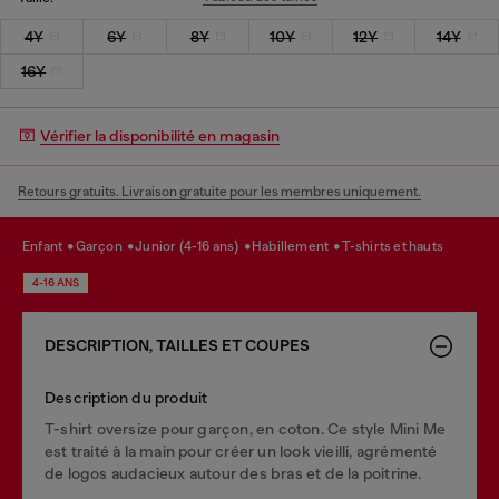
4Y
6Y
8Y
10Y
12Y
14Y
16Y
Vérifier la disponibilité en magasin
Retours gratuits. Livraison gratuite pour les membres uniquement.
enfant
garçon
junior (4-16 ans)
habillement
t-shirts et hauts
4-16 ANS
DESCRIPTION, TAILLES ET COUPES
Description du produit
T-shirt oversize pour garçon, en coton. Ce style Mini Me
est traité à la main pour créer un look vieilli, agrémenté
de logos audacieux autour des bras et de la poitrine.