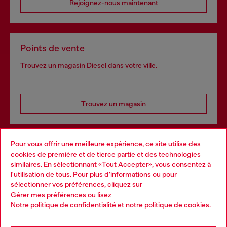
Rejoignez-nous maintenant
Points de vente
Trouvez un magasin Diesel dans votre ville.
Trouvez un magasin
Pour vous offrir une meilleure expérience, ce site utilise des
Services omnicanaux
cookies de première et de tierce partie et des technologies
similaires. En sélectionnant «Tout Accepter», vous consentez à
Découvrez tous nos services, en ligne et en magasin.
l'utilisation de tous. Pour plus d'informations ou pour
Choose your location
sélectionner vos préférences, cliquez sur
Gérer mes préférences
ou lisez
You are currently browsing France website, but it seems you
Notre politique de confidentialité
et
notre politique de cookies
.
En savoir plus
may be based in United States