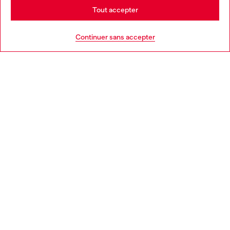
Stay in France
Tout accepter
AIDE
Go to United States
Continuer sans accepter
MENTIONS LÉGALES
L'UNIVERS DE DIESEL
CORPORATE
Country: FR
Language: FR