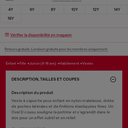
4Y
6Y
8Y
10Y
12Y
14Y
16Y
Vérifier la disponibilité en magasin
Retours gratuits. Livraison gratuite pour les membres uniquement.
enfant
fille
junior (4-16 ans)
habillement
vestes
DESCRIPTION, TAILLES ET COUPES
Description du produit
Veste à capuche pour enfant en nylon matelassé, dotée
de poches latérales et de finitions élastiquées fines. Un
Oval D cousu souligne la poitrine et s’agrandit dans le
dos pour un effet subtil et en relief.