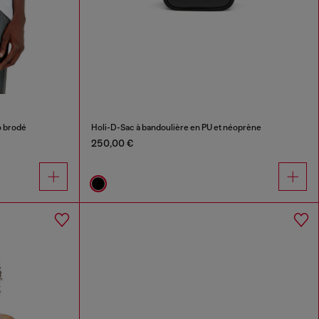
o brodé
Holi-D-Sac à bandoulière en PU et néoprène
250,00 €