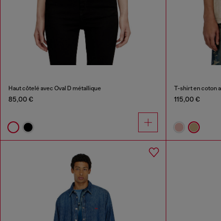
Haut côtelé avec Oval D métallique
T-shirt en coton a
85,00 €
115,00 €