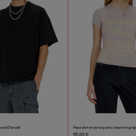
 oval D brodé
Haut slim en jersey avec imprimé gra
95,00 €