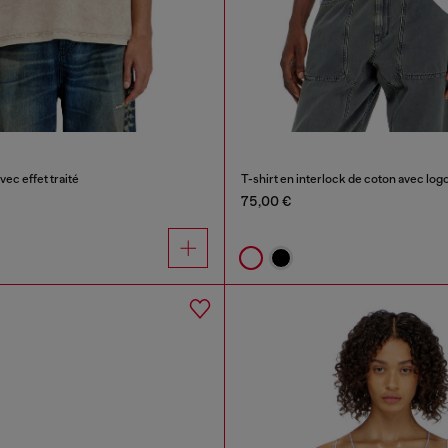
vec effet traité
T-shirt en interlock de coton avec log
75,00 €