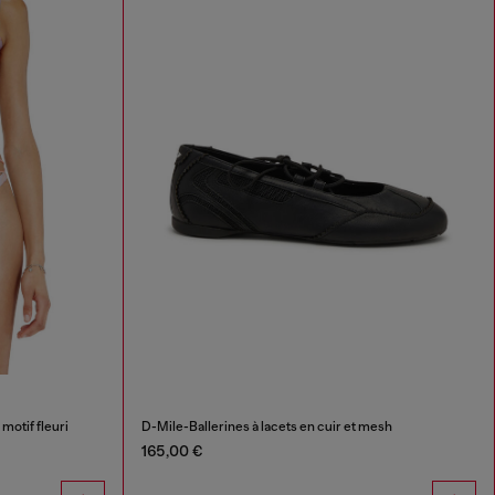
 motif fleuri
D-Mile-Ballerines à lacets en cuir et mesh
165,00 €