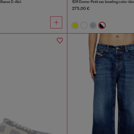
e Basse D-Akii
1DR Dome-Petit sac bowling color-bl
275,00 €