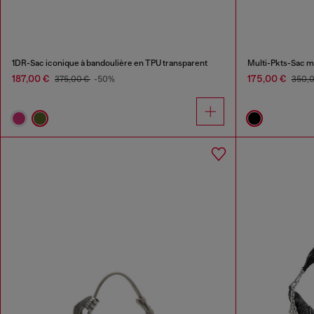
1DR-Sac iconique à bandoulière en TPU transparent
Multi-Pkts-Sac m
187,00 €
175,00 €
375,00 €
-50%
350,