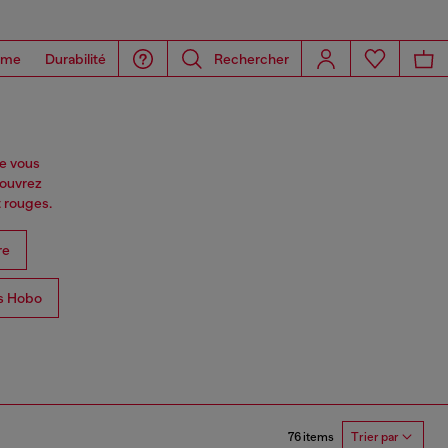
ome
Durabilité
Rechercher
ne vous
couvrez
t rouges.
re
s Hobo
76 items
Trier par