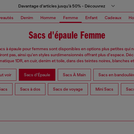
Davantage d’articles jusqu’à 50% - Découvrez
eautés
Denim
Homme
Femme
Enfant
Cadeaux
H
Sacs d'épaule Femme
cs à épaule pour femmes sont disponibles en options plus petites qui 
iront pas, ainsi qu'en styles surdimensionnés offrant plus d'espace. Dé
atique 1DR, en cuir, denim et toile, dans des teintes noires, blanches e
ut voir
Sacs d'Épaule
Sacs À Main
Sacs en bandouliè
Sacs
Sacs à dos
Sacs de voyage
Mini Sacs
Sac