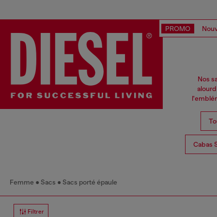
PROMO
Nouv
Nos sa
alourd
l'emblém
To
Cabas 
Femme
Sacs
Sacs porté épaule
Filtrer