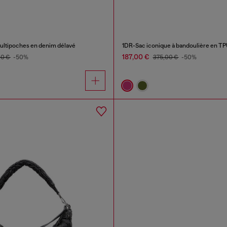
ultipoches en denim délavé
1DR-Sac iconique à bandoulière en TP
187,00 €
00 €
-50%
375,00 €
-50%