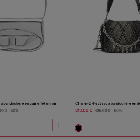
à bandoulière en cuir effet miroir
Charm-D-Petit sac à bandoulière en 
212,00 €
00 €
-50%
425,00 €
-50%