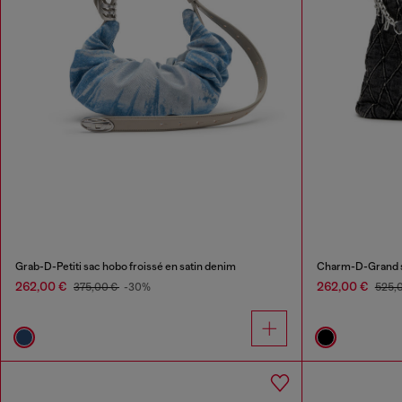
Grab-D-Petiti sac hobo froissé en satin denim
Charm-D-Grand sa
262,00 €
262,00 €
375,00 €
-30%
525,