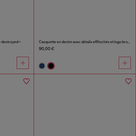
« destroyed »
Casquette en denim avec détails effilochés et logo brodé
90,00 €