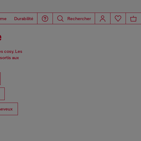
ome
Durabilité
Rechercher
e
es cosy. Les
sortis aux
heveux