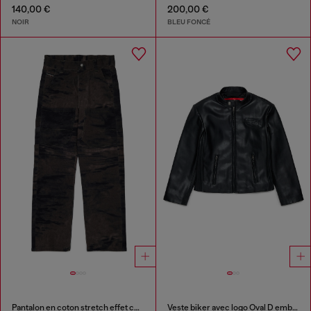
140,00 €
200,00 €
NOIR
BLEU FONCÉ
Pantalon en coton stretch effet chiné
Veste biker avec logo Oval D embossé