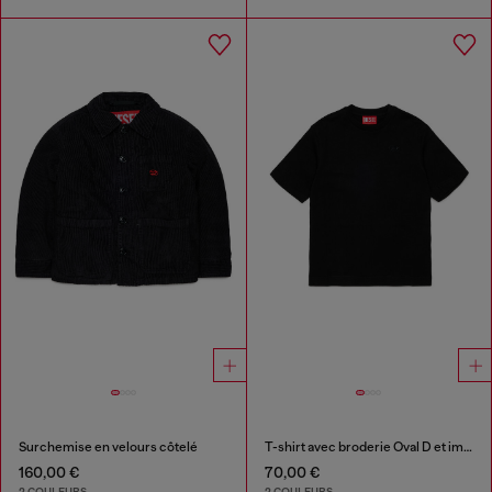
Surchemise en velours côtelé
T-shirt avec broderie Oval D et imprimé flock
160,00 €
70,00 €
2 COULEURS
2 COULEURS