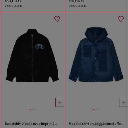
180,00 €
110,00 €
2 COULEURS
2 COULEURS
Sweatshirt zippée avec imprimé Oval D bicolore
Hooded shirt en JoggJeans à effet ombré