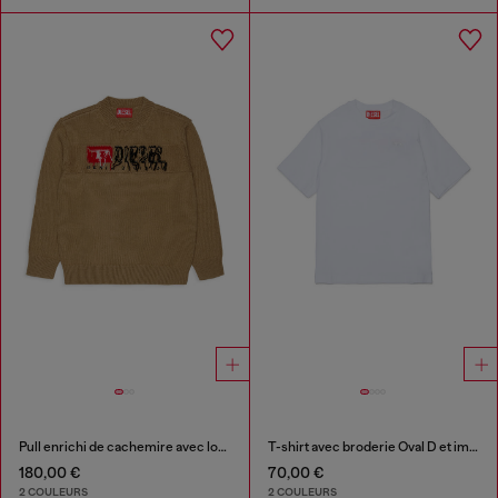
Pull enrichi de cachemire avec logo destroyed
T-shirt avec broderie Oval D et imprimé flock
180,00 €
70,00 €
2 COULEURS
2 COULEURS