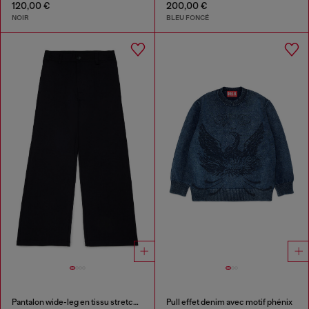
120,00 €
200,00 €
NOIR
BLEU FONCÉ
Pantalon wide-leg en tissu stretch compact
Pull effet denim avec motif phénix