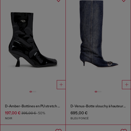
D-Amber-Bottines en PU stretch verni
D-Venus-Botte slouchy à hauteur de genou en denim
197,00 €
695,00 €
395,00 €
-50%
NOIR
BLEU FONCÉ