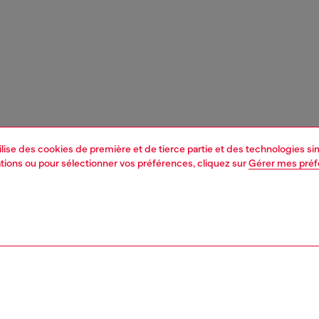
tilise des cookies de première et de tierce partie et des technologies s
mations ou pour sélectionner vos préférences, cliquez sur
Gérer mes pré
1 | 3
n
bébé (3-36 mois)
habillement
t-shirts et hauts