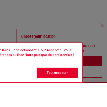
Choose your location
You are currently browsing France website, but it
imilaires. En sélectionnant «Tout Accepter», vous
seems you may be based in United States
férences
ou lisez
Notre politique de confidentialité
Stay in France
Tout accepter
Go to United States