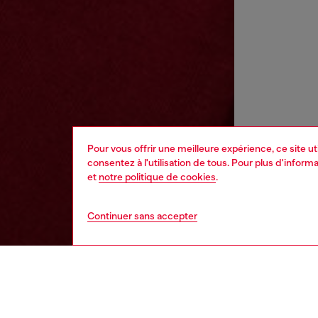
Pour vous offrir une meilleure expérience, ce site u
consentez à l'utilisation de tous. Pour plus d'infor
et
notre politique de cookies
.
Continuer sans accepter
enfant
garço