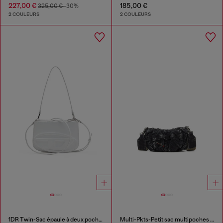
227,00 €
185,00 €
325,00 €
-30%
2 COULEURS
2 COULEURS
1DR Twin-Sac épaule à deux pochettes en cuir imprimé
Multi-Pkts-Petit sac multipoches en denim délavé