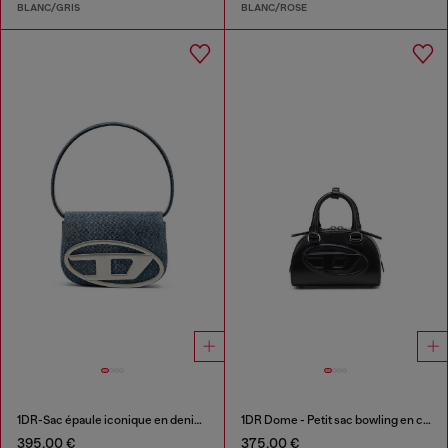
BLANC/GRIS
BLANC/ROSE
1DR-Sac épaule iconique en denim solarisé
1DR Dome - Petit sac bowling en cuir noir pour femme
395,00 €
375,00 €