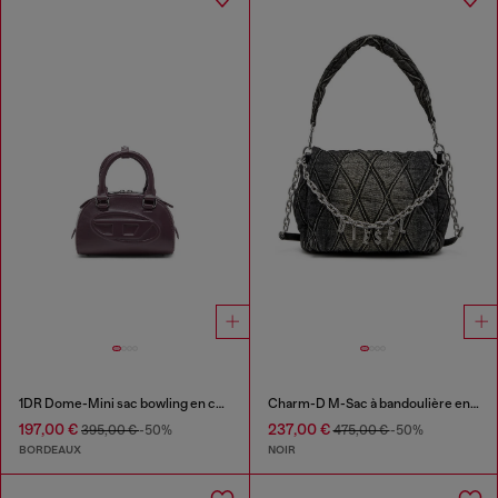
1DR Dome-Mini sac bowling en cuir
Charm-D M-Sac à bandoulière en denim matelassé
197,00 €
237,00 €
395,00 €
-50%
475,00 €
-50%
BORDEAUX
NOIR