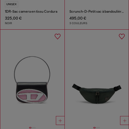
UNISEX
1DR-Sac camera en tissu Cordura
Scrunch-D-Petit sac à bandoulière en cuir froissé
325,00 €
495,00 €
NOIR
3 COULEURS