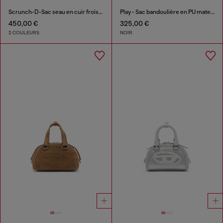
Scrunch-D-Sac seau en cuir froissé et brillant
Play - Sac bandoulière en PU matelassé perforé
450,00 €
325,00 €
2 COULEURS
NOIR