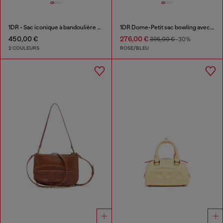
1DR - Sac iconique à bandoulière en cuir avec breloques poignée
1DR Dome-Petit sac bowling avec imprimé animalier
450,00 €
276,00 €
395,00 €
-30%
2 COULEURS
ROSE/BLEU