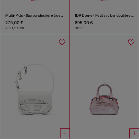
Multi-Pkts - Sac bandoulière à design color-block
1DR Dome - Petit sac bandoulière en Lurex cristal
275,00 €
695,00 €
VERT/JAUNE
ROSE