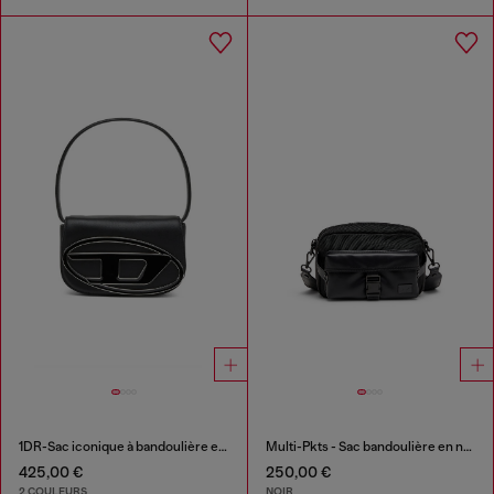
1DR-Sac iconique à bandoulière en cuir nappa
Multi-Pkts - Sac bandoulière en nylon avec poche à rabat
425,00 €
250,00 €
2 COULEURS
NOIR