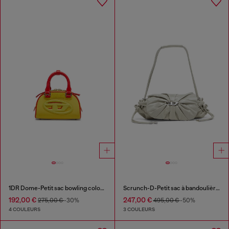
1DR Dome-Petit sac bowling color-block
Scrunch-D-Petit sac à bandoulière en cuir froissé
192,00 €
247,00 €
275,00 €
-30%
495,00 €
-50%
4 COULEURS
3 COULEURS