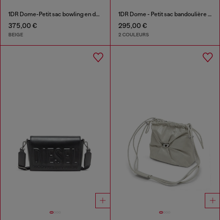
1DR Dome-Petit sac bowling en daim
1DR Dome - Petit sac bandoulière en satin et suède
375,00 €
295,00 €
BEIGE
2 COULEURS