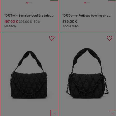
1DR Twin-Sac à bandoulière à deux pochettes en cuir pull-up
1DR Dome-Petit sac bowling en cuir
197,00 €
375,00 €
395,00 €
-50%
MARRON
2 COULEURS