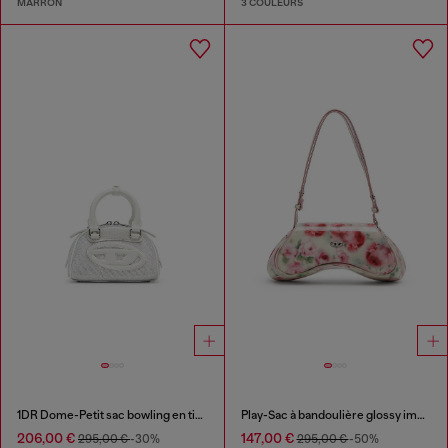
MARRON
3 COULEURS
1DR Dome-Petit sac bowling en tissu Lurex
Play-Sac à bandoulière glossy imprimé
206,00 €
147,00 €
295,00 €
-30%
295,00 €
-50%