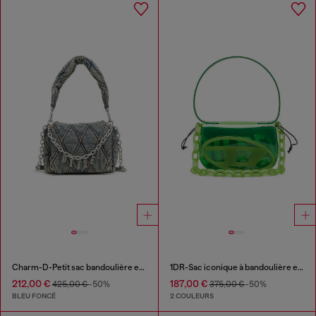
Charm-D-Petit sac bandoulière en denim matelassé
1DR-Sac iconique à bandoulière en TPU transparent
212,00 €
187,00 €
425,00 €
-50%
375,00 €
-50%
BLEU FONCÉ
2 COULEURS