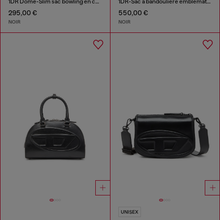
1DR Dome-Slim sac bowling en cuir nappa
1DR-Sac à bandoulière emblématique en toile et cuir
295,00 €
550,00 €
NOIR
NOIR
UNISEX