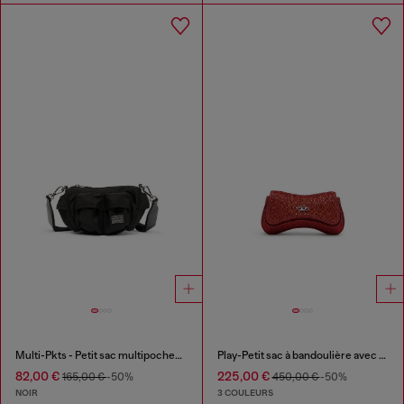
Multi-Pkts - Petit sac multipoches en étoffe utilitaire
Play-Petit sac à bandoulière avec cristaux
82,00 €
225,00 €
165,00 €
-50%
450,00 €
-50%
NOIR
3 COULEURS