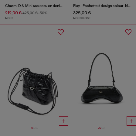
Charm-D S-Mini sac seau en denim matelassé traité
Play - Pochette à design colour-block
212,00 €
325,00 €
425,00 €
-50%
NOIR
NOIR/ROSE