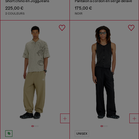
Short chino en JoggJeans
Pantalon à cordon en sergé délavé
225,00 €
175,00 €
2 COULEURS
NOIR
UNISEX