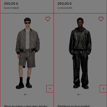
250,00 €
250,00 €
BLEU FONCÉ
2 COULEURS
Short en nylon-coton avec teinture pigmentaire
Pantalons en tissu enduit