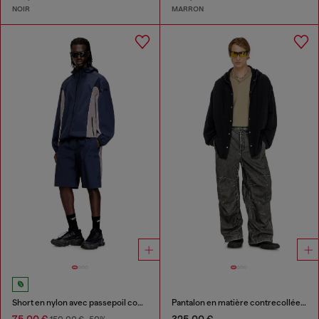
NOIR
MARRON
Short en nylon avec passepoil contrastant
Pantalon en matière contrecollée effet usé
75,00 €
325,00 €