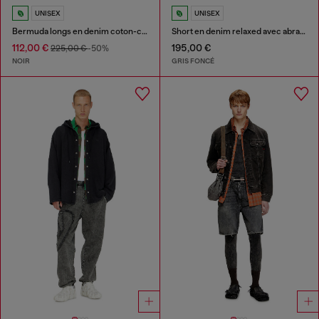
UNISEX
UNISEX
Bermuda longs en denim coton-chanvre traité
Short en denim relaxed avec abrasions
112,00 €
195,00 €
225,00 €
-50%
NOIR
GRIS FONCÉ