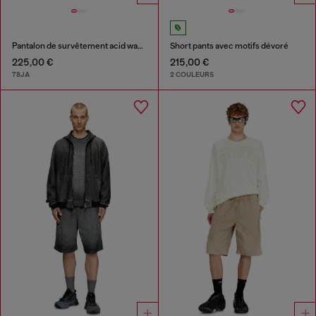
Pantalon de survêtement acid wash à bords bruts
Short pants avec motifs dévoré
225,00 €
215,00 €
78JA
2 COULEURS