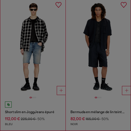
Short slim en JoggJeans épuré
Bermuda en mélange de lin teint en pièce
112,00 €
82,00 €
225,00 €
-50%
165,00 €
-50%
BLEU
NOIR