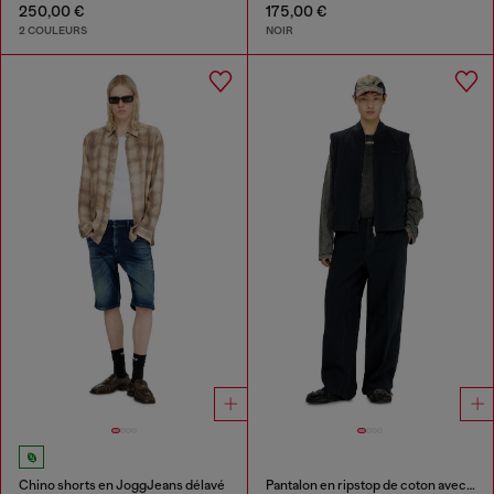
250,00 €
175,00 €
2 COULEURS
NOIR
Chino shorts en JoggJeans délavé
Pantalon en ripstop de coton avec boucles latérales