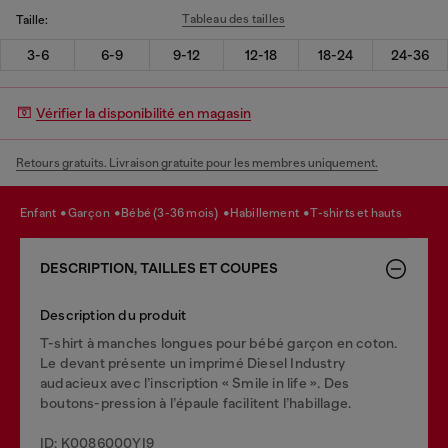
Tableau des tailles
Taille:
3-6
6-9
9-12
12-18
18-24
24-36
Vérifier la disponibilité en magasin
Retours gratuits. Livraison gratuite pour les membres uniquement.
enfant
garçon
bébé (3-36 mois)
habillement
t-shirts et hauts
DESCRIPTION, TAILLES ET COUPES
Description du produit
T-shirt à manches longues pour bébé garçon en coton.
Le devant présente un imprimé Diesel Industry
audacieux avec l’inscription « Smile in life ». Des
boutons-pression à l’épaule facilitent l’habillage.
ID: K0086000YI9