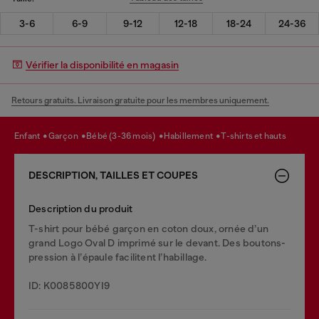
3-6
6-9
9-12
12-18
18-24
24-36
Vérifier la disponibilité en magasin
Retours gratuits. Livraison gratuite pour les membres uniquement.
enfant
garçon
bébé (3-36 mois)
habillement
t-shirts et hauts
DESCRIPTION, TAILLES ET COUPES
Description du produit
T-shirt pour bébé garçon en coton doux, ornée d’un
grand Logo Oval D imprimé sur le devant. Des boutons-
pression à l’épaule facilitent l’habillage.
ID: K0085800YI9