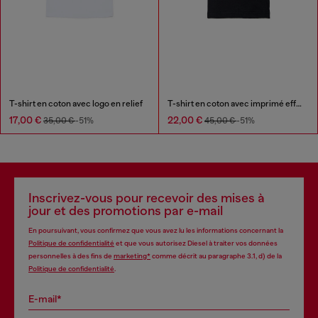
T-shirt en coton avec logo en relief
T-shirt en coton avec imprimé effet feu
17,00 €
22,00 €
35,00 €
-51%
45,00 €
-51%
Inscrivez-vous pour recevoir des mises à
jour et des promotions par e-mail
En poursuivant, vous confirmez que vous avez lu les informations concernant la
Politique de confidentialité
et que vous autorisez Diesel à traiter vos données
personnelles à des fins de
marketing*
comme décrit au paragraphe 3.1, d) de la
Politique de confidentialité
.
E-mail*