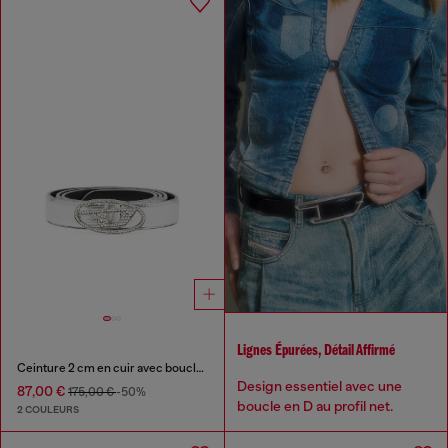
Lignes Épurées, Détail Affirmé
Ceinture 2 cm en cuir avec boucle de cristal
Design essentiel avec une
87,00 €
175,00 €
-50%
boucle en D au profil net.
2 COULEURS