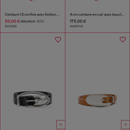
Ceinture 1.5 cm fine avec finition métallisée effet miroir
4 cm ceinture en cuir avec boucle Oval D martelée
50,00 €
175,00 €
100,00 €
-50%
BRONZE
MARRON