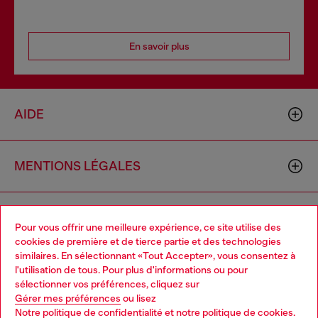
En savoir plus
AIDE
MENTIONS LÉGALES
L'UNIVERS DE DIESEL
Pour vous offrir une meilleure expérience, ce site utilise des
cookies de première et de tierce partie et des technologies
similaires. En sélectionnant «Tout Accepter», vous consentez à
CORPORATE
l'utilisation de tous. Pour plus d'informations ou pour
Choose your location
sélectionner vos préférences, cliquez sur
Gérer mes préférences
ou lisez
You are currently browsing France website, but it seems you
Notre politique de confidentialité
et
notre politique de cookies
.