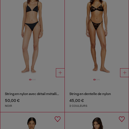
String en nylon avec détail métallique Oval D
String en dentelle de nylon
50,00 €
45,00 €
NOIR
2 COULEURS