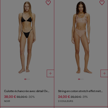
Culotte échancrée avec détail Oval D
String en coton stretch effet métallisé
38,00 €
24,00 €
55,00 €
-30%
35,00 €
-31%
NOIR
2 COULEURS