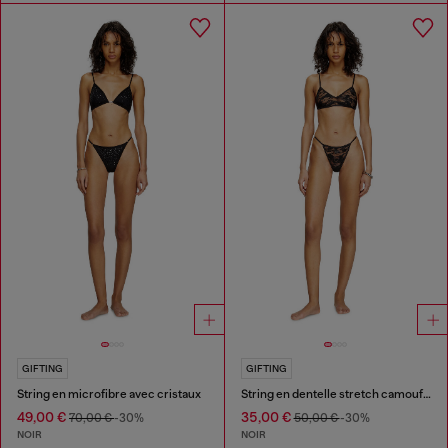
GIFTING
GIFTING
String en microfibre avec cristaux
String en dentelle stretch camouflage
49,00 €
35,00 €
70,00 €
-30%
50,00 €
-30%
NOIR
NOIR