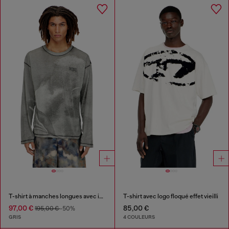
T-shirt à manches longues avec imprimé trompe-l'œil
T-shirt avec logo floqué effet vieilli
97,00 €
85,00 €
195,00 €
-50%
GRIS
4 COULEURS