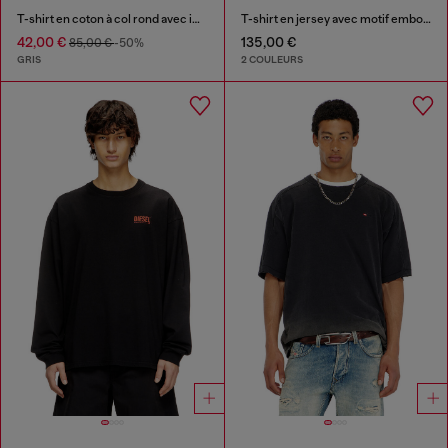
T-shirt en coton à col rond avec imprimé
T-shirt en jersey avec motif embossé
42,00 €
135,00 €
85,00 €
-50%
GRIS
2 COULEURS