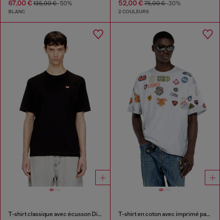
67,00 €
52,00 €
135,00 €
-50%
75,00 €
-30%
BLANC
2 COULEURS
T-shirt classique avec écusson Diesel et imprimé photo
T-shirt en coton avec imprimé patchs all-over