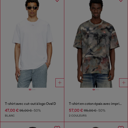
T-shirt avec cut-out à logo Oval D
T-shirt en coton épais avec imprimé camouflage
47,00 €
57,00 €
95,00 €
-50%
115,00 €
-50%
BLANC
2 COULEURS