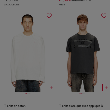
125,00 €
87,00 €
175,00 €
-50%
2 COULEURS
GRIS
T-shirt en coton
T-shirt classique avec appliqué D