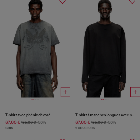
T-shirt avec phénix dévoré
T‑shirt à manches longues avec panneaux uni
67,00 €
67,00 €
135,00 €
-50%
135,00 €
-50%
GRIS
2 COULEURS