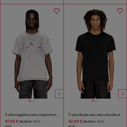
T-shirt régulière avec imprimé et clous
T-shirt fluide avec micro broderie
47,00 €
42,00 €
95,00 €
-50%
85,00 €
-50%
GRIS
NOIR