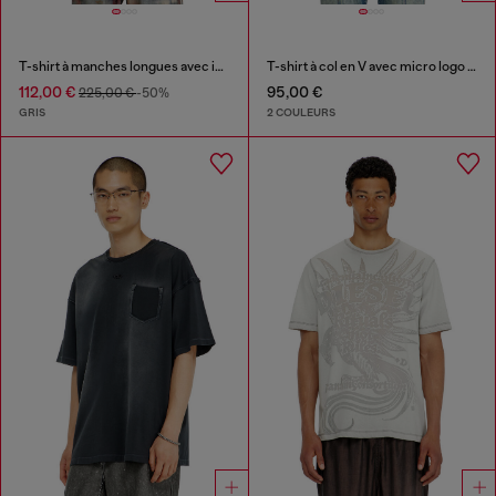
T-shirt à manches longues avec imprimé intégral et empiècements
T-shirt à col en V avec micro logo brodé
112,00 €
95,00 €
225,00 €
-50%
GRIS
2 COULEURS