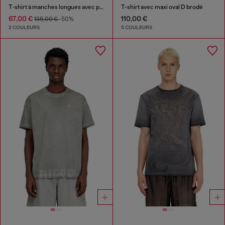
T‑shirt à manches longues avec panneaux uni
T-shirt avec maxi oval D brodé
67,00 €
110,00 €
135,00 €
-50%
2 COULEURS
5 COULEURS