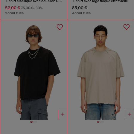
T-shirt classique avec écusson Diesel et imprimé photo
T-shirt avec logo floqué effet vieilli
52,00 €
85,00 €
75,00 €
-30%
2 COULEURS
4 COULEURS