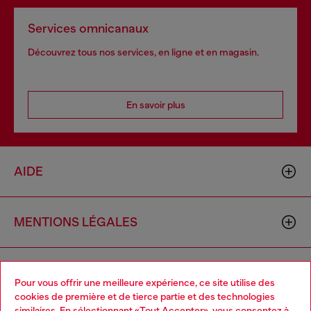
Services omnicanaux
Découvrez tous nos services, en ligne et en magasin.
En savoir plus
AIDE
MENTIONS LÉGALES
L'UNIVERS DE DIESEL
Pour vous offrir une meilleure expérience, ce site utilise des
cookies de première et de tierce partie et des technologies
similaires. En sélectionnant «Tout Accepter», vous consentez à