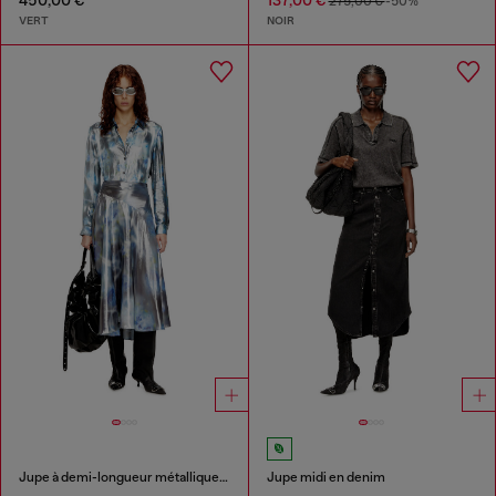
450,00 €
137,00 €
275,00 €
-50%
VERT
NOIR
Jupe à demi-longueur métallique avec imprimé rose flou
Jupe midi en denim