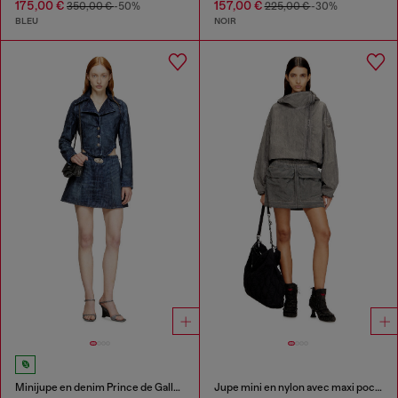
175,00 €
157,00 €
350,00 €
-50%
225,00 €
-30%
BLEU
NOIR
Minijupe en denim Prince de Galles
Jupe mini en nylon avec maxi poches à rabat