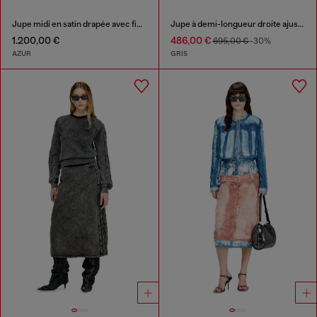
Jupe midi en satin drapée avec finition dentelle
Jupe à demi-longueur droite ajustée avec brides style biker
1.200,00 €
486,00 €
695,00 €
-30%
AZUR
GRIS