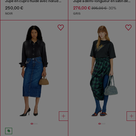
Jupe en cupro fluide avec nœud sur le devant
Jupe à demi-longueur en satin denim coton-chanvre
250,00 €
276,00 €
395,00 €
-30%
NOIR
GRIS