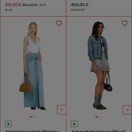
315,00 €
450,00 €
450,00 €
-30%
BLEU
MARRON
Jupe longue en denim effet jean avec fentes
Jupe en denim chevrons effet usé