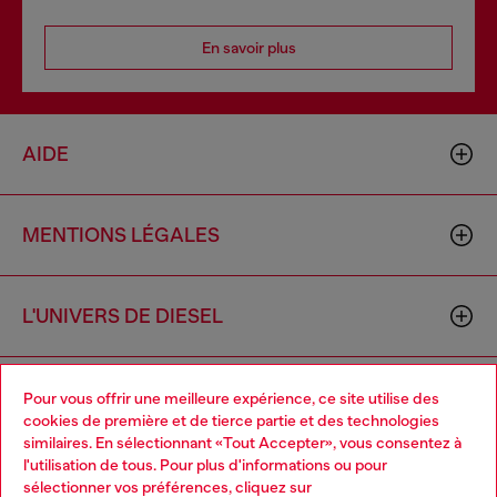
En savoir plus
AIDE
MENTIONS LÉGALES
L'UNIVERS DE DIESEL
CORPORATE
Pour vous offrir une meilleure expérience, ce site utilise des
cookies de première et de tierce partie et des technologies
similaires. En sélectionnant «Tout Accepter», vous consentez à
l'utilisation de tous. Pour plus d'informations ou pour
Choose your location
sélectionner vos préférences, cliquez sur