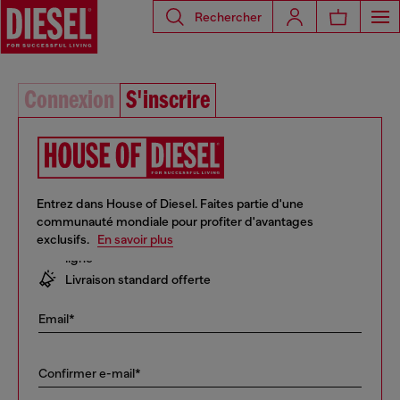
Rechercher
Connexion
S'inscrire
Entrez dans House of Diesel. Faites partie d'une
communauté mondiale pour profiter d'avantages
exclusifs.
10 % de réduction sur votre première commande en
En savoir plus
ligne
Livraison standard offerte
Accès aux soldes et aux nouvelles collections en
avant-première
Email*
… et bien plus encore !
Confirmer e-mail*