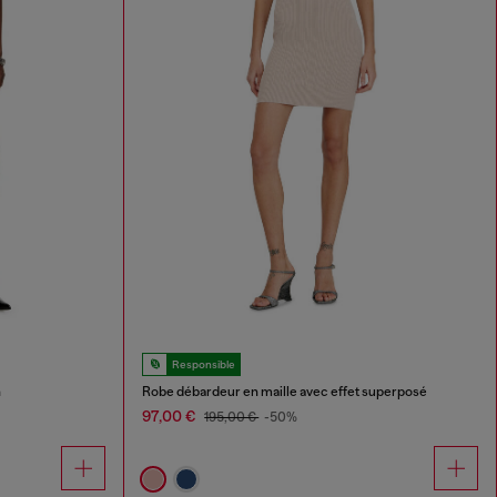
Responsible
n
Robe débardeur en maille avec effet superposé
97,00 €
195,00 €
-50%