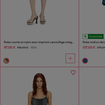
Responsible
Robe courte en nylon avec imprimé camouflage intégral et détails en cristal
Robe midi en den
97,00 €
137,00 €
195,00 €
-50%
275,0