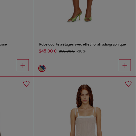
ossé
Robe courte à étages avec effet floral radiographique
245,00 €
350,00 €
-30%