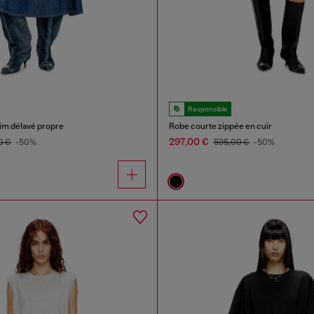
Responsible
im délavé propre
Robe courte zippée en cuir
297,00 €
0 €
-50%
595,00 €
-50%