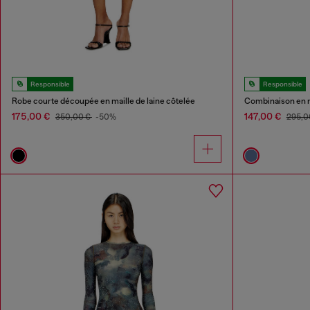
Responsible
Responsible
Robe courte découpée en maille de laine côtelée
Combinaison en n
175,00 €
147,00 €
350,00 €
-50%
295,0