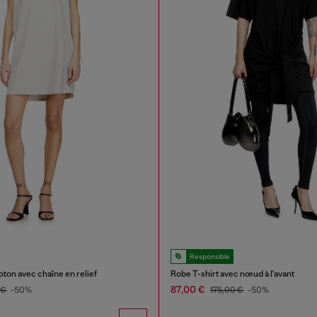
Responsible
ton avec chaîne en relief
Robe T-shirt avec nœud à l'avant
87,00 €
 €
-50%
175,00 €
-50%