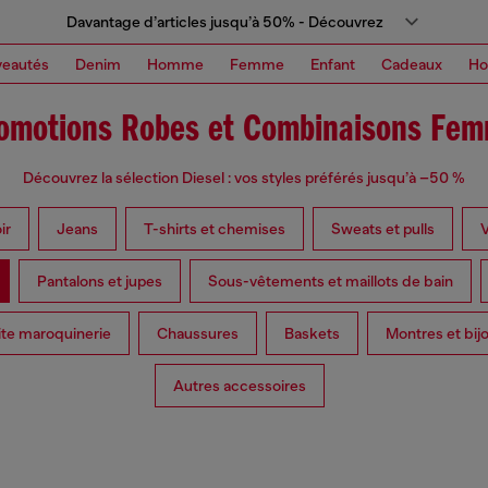
Davantage d’articles jusqu’à 50% - Découvrez
eautés
Denim
Homme
Femme
Enfant
Cadeaux
H
omotions Robes et Combinaisons Fe
Découvrez la sélection Diesel : vos styles préférés jusqu’à –50 %
ir
Jeans
T-shirts et chemises
Sweats et pulls
Pantalons et jupes
Sous-vêtements et maillots de bain
ite maroquinerie
Chaussures
Baskets
Montres et bij
Autres accessoires