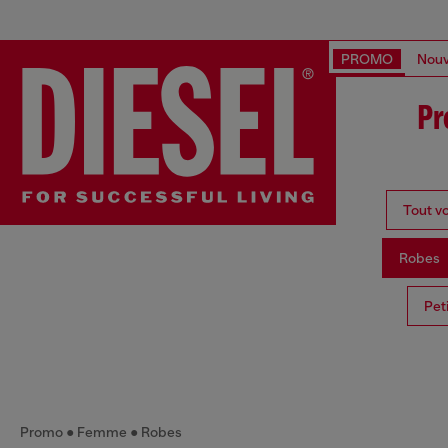
PROMO
Nouv
Pr
Tout vo
Robes
Pet
Promo
Femme
Robes