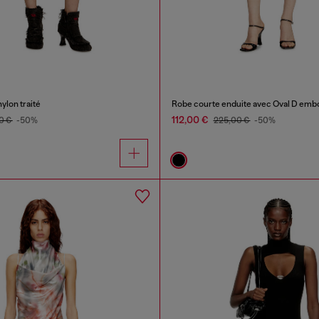
ylon traité
Robe courte enduite avec Oval D emb
112,00 €
0 €
-50%
225,00 €
-50%