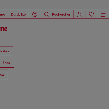
ome
Durabilité
Rechercher
mme
Vestes
Sacs
oux