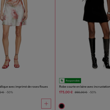
Responsible
llique avec imprimé de roses floues
Robe courte en laine avec incrustatio
175,00 €
0 €
-50%
350,00 €
-50%