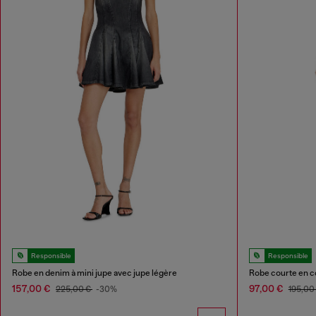
Responsible
Responsible
Robe en denim à mini jupe avec jupe légère
Robe courte en co
157,00 €
97,00 €
225,00 €
-30%
195,00