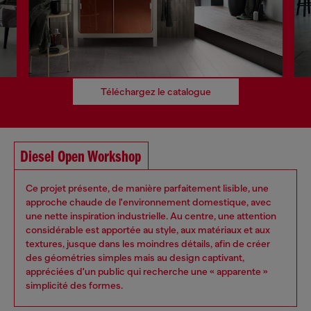
Téléchargez le catalogue
Diesel Open Workshop
Ce projet présente, de manière parfaitement lisible, une
approche chaude de l'environnement domestique, avec
une nette inspiration industrielle. Au centre, une attention
considérable est apportée au style, aux matériaux et aux
textures, jusque dans les moindres détails, afin de créer
des géométries simples mais au design captivant,
appréciées d'un public qui recherche une « apparente »
simplicité des formes.