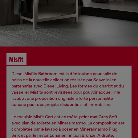
Misfit
Diesel Misfits Bathroom est la déclinaison pour salle de
bains de la nouvelle collection réalisée par Scavolini en
partenariat avec Diesel Living. Les formes du chariot et du
vaisselier Misfits sont revisitées pour pouvoir accueillir le
lavabo : une proposition originale à forte personnalité
conçue pour des projets résidentiels et immobiliers.
Le meuble Misfit Cart est en métal peint mat Grey Soft
avec plan de toilette en Mineralmarmo. La composition est
complétée par le lavabo à poser en Mineralmarmo Plug
Sink et par le miroir Lunar en finition Bronze. À droite,