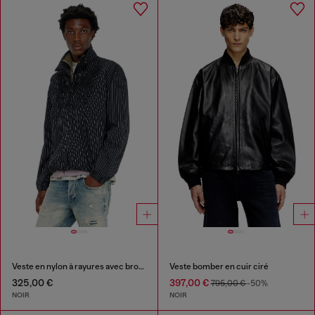
Veste en nylon à rayures avec broderie Phoenix
Veste bomber en cuir ciré
325,00 €
397,00 €
795,00 €
-50%
NOIR
NOIR