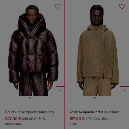
Doudoune à capuche burgundy
Veste à capuche effet poussière en Taslan
247,00 €
197,00 €
495,00 €
-50%
395,00 €
-50%
BORDEAUX
BEIGE