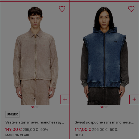
UNISEX
Veste en taslan avec manches rayées
Sweat à capuche sans manches zippé avec doublure en teddy
147,00 €
147,00 €
295,00 €
-50%
295,00 €
-50%
MARRON CLAIR
BLEU