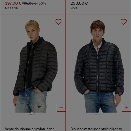
397,00 €
250,00 €
795,00 €
-50%
MARRON
NOIR
Veste doudoune en nylon léger
Blouson matelassé style biker avec passepoil ton sur ton