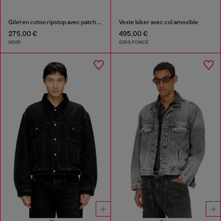
Gilet en coton ripstop avec patch Oval D
Veste biker avec col amovible
275,00 €
495,00 €
NOIR
GRIS FONCÉ