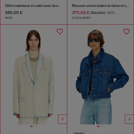
Gilet matelassé en satin avec broderie Oval D
Blouson universitaire en laine et cuir
295,00 €
375,00 €
750,00 €
-50%
NOIR
2 COULEURS
UNISEX