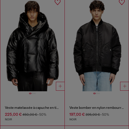
Veste matelassée à capuche en tissu enduit
Veste bomber en nylon rembourré avec Oval D
225,00 €
197,00 €
450,00 €
-50%
395,00 €
-50%
NOIR
NOIR