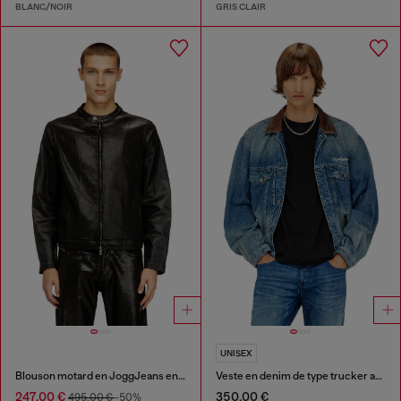
BLANC/NOIR
GRIS CLAIR
UNISEX
Blouson motard en JoggJeans enduit brillant
Veste en denim de type trucker avec garnitures en cuir contrastant.
247,00 €
350,00 €
495,00 €
-50%