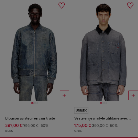
UNISEX
Blouson aviateur en cuir traité
Veste en jean style utilitaire avec col contrastant
397,00 €
175,00 €
795,00 €
-50%
350,00 €
-50%
BLEU
GRIS