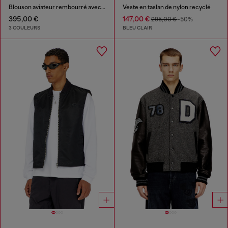
Blouson aviateur rembourré avec broderie Oval D
Veste en taslan de nylon recyclé
395,00 €
147,00 €
295,00 €
-50%
3 COULEURS
BLEU CLAIR