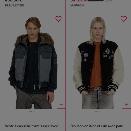
450,00 €
347,00 €
695,00 €
-50%
BLEU MOYEN
MARRON
Veste à capuche matelassée avec manches en maille
Blouson en laine et cuir avec patchs