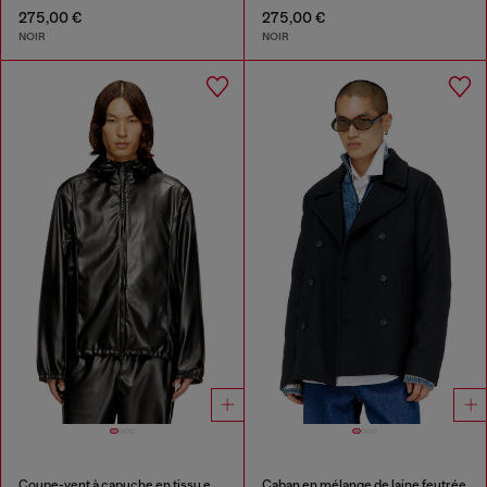
275,00 €
275,00 €
NOIR
NOIR
Coupe-vent à capuche en tissu enduit
Caban en mélange de laine feutrée