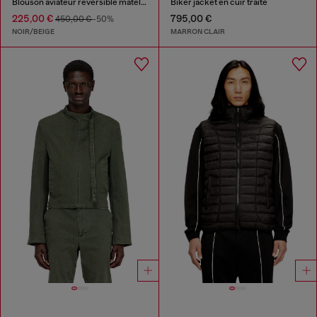
Blouson aviateur réversible matelassé
Biker jacket en cuir traité
225,00 €
795,00 €
450,00 €
-50%
NOIR/BEIGE
MARRON CLAIR