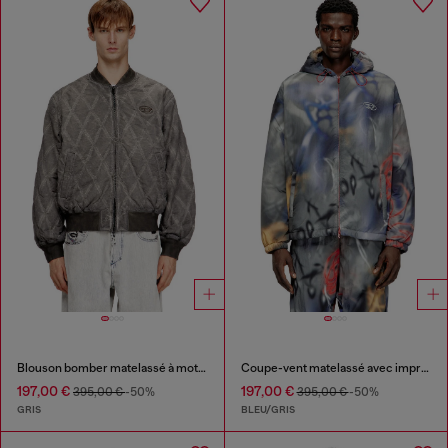
Blouson bomber matelassé à motif losanges rembourré
Coupe-vent matelassé avec imprimé graffiti
197,00 €
197,00 €
395,00 €
-50%
395,00 €
-50%
GRIS
BLEU/GRIS