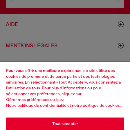
AIDE
MENTIONS LÉGALES
L'UNIVERS DE DIESEL
Pour vous offrir une meilleure expérience, ce site utilise des
cookies de première et de tierce partie et des technologies
similaires. En sélectionnant «Tout Accepter», vous consentez à
CORPORATE
l'utilisation de tous. Pour plus d'informations ou pour
Choose your location
sélectionner vos préférences, cliquez sur
Gérer mes préférences
ou lisez
You are currently browsing France website, but it seems you
Notre politique de confidentialité
et
notre politique de cookies
.
may be based in United States
Stay in France
Tout accepter