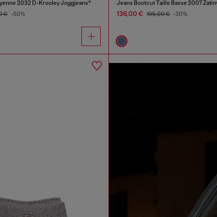
oyenne 2032 D-Krooley Joggjeans®
Jeans Bootcut Taille Basse 2007 Zatin
136,00 €
0 €
-50%
195,00 €
-30%