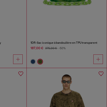
y
1DR-Sac iconique à bandoulière en TPU transparent
187,00 €
375,00 €
-50%