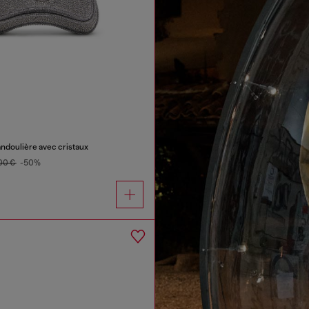
bandoulière avec cristaux
00 €
-50%