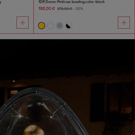
y
1DR Dome-Petit sac bowling color-block
192,00 €
275,00 €
-30%