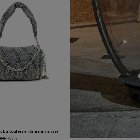
c bandoulière en denim matelassé
0 €
-50%