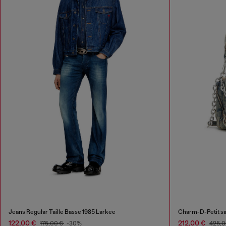
Jeans Regular Taille Basse 1985 Larkee
Charm-D-Petit sa
122,00 €
212,00 €
175,00 €
-30%
425,0