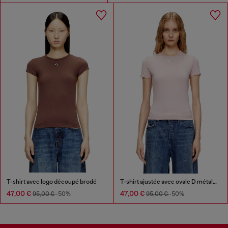
T-shirt avec logo découpé brodé
T-shirt ajustée avec ovale D métallique
47,00 €
47,00 €
95,00 €
-50%
95,00 €
-50%