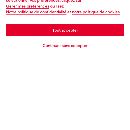
sélectionner vos préférences, cliquez sur
Gérer mes préférences
ou lisez
You are currently browsing France website, but it seems you
Notre politique de confidentialité
et
notre politique de cookies
.
En savoir plus
may be based in United States
Stay in France
Tout accepter
AIDE
Go to United States
Continuer sans accepter
MENTIONS LÉGALES
L'UNIVERS DE DIESEL
CORPORATE