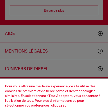
En savoir plus
AIDE
MENTIONS LÉGALES
L'UNIVERS DE DIESEL
CORPORATE
Pour vous offrir une meilleure expérience, ce site utilise des
cookies de première et de tierce partie et des technologies
similaires. En sélectionnant «Tout Accepter», vous consentez à
l'utilisation de tous. Pour plus d'informations ou pour
Choose your location
sélectionner vos préférences, cliquez sur