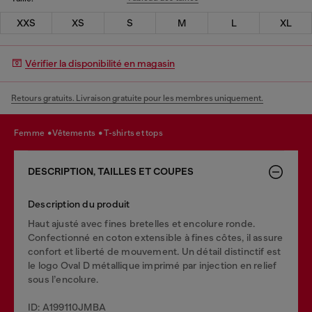
XXS
XS
S
M
L
XL
Vérifier la disponibilité en magasin
Retours gratuits. Livraison gratuite pour les membres uniquement.
femme
vêtements
t-shirts et tops
DESCRIPTION, TAILLES ET COUPES
Description du produit
Haut ajusté avec fines bretelles et encolure ronde.
Confectionné en coton extensible à fines côtes, il assure
confort et liberté de mouvement. Un détail distinctif est
le logo Oval D métallique imprimé par injection en relief
sous l’encolure.
ID: A199110JMBA