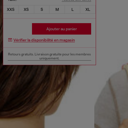
XXS
XS
S
M
L
XL
Ajouter au panier
Vérifier la disponibilité en magasin
Retours gratuits. Livraison gratuite pour les membres
uniquement.