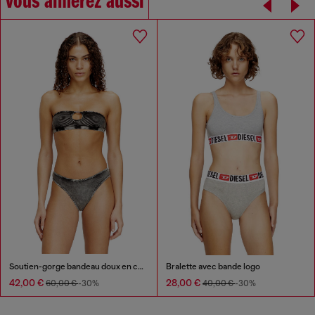
Vous aimerez aussi
Soutien-gorge bandeau doux en coton côtelé avec bijou Oval D
Bralette avec bande logo
42,00 €
28,00 €
60,00 €
-30%
40,00 €
-30%