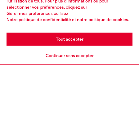
l'utilisation de tous. Pour plus d'informations ou pour
Choose your location
sélectionner vos préférences, cliquez sur
Gérer mes préférences
ou lisez
You are currently browsing France website, but it seems you
Notre politique de confidentialité
et
notre politique de cookies
.
En savoir plus
may be based in United States
Stay in France
Tout accepter
AIDE
Go to United States
Continuer sans accepter
MENTIONS LÉGALES
L'UNIVERS DE DIESEL
CORPORATE