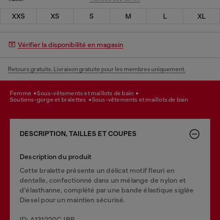
XXS
XS
S
M
L
XL
Vérifier la disponibilité en magasin
Retours gratuits. Livraison gratuite pour les membres uniquement.
femme
sous-vêtements et maillots de bain
soutiens-gorge et bralettes
sous-vêtements et maillots de bain
DESCRIPTION, TAILLES ET COUPES
Description du produit
Cette bralette présente un délicat motif fleuri en
dentelle, confectionné dans un mélange de nylon et
d’élasthanne, complété par une bande élastique siglée
Diesel pour un maintien sécurisé.
ID: A131220CJBR