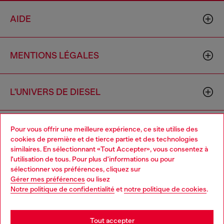
AIDE
MENTIONS LÉGALES
L'UNIVERS DE DIESEL
CORPORATE
Pour vous offrir une meilleure expérience, ce site utilise des
cookies de première et de tierce partie et des technologies
similaires. En sélectionnant «Tout Accepter», vous consentez à
l'utilisation de tous. Pour plus d'informations ou pour
Choose your location
sélectionner vos préférences, cliquez sur
Gérer mes préférences
ou lisez
You are currently browsing France website, but it seems you
Notre politique de confidentialité
et
notre politique de cookies
.
may be based in United States
Country: FR
Language: FR
Stay in France
Tout accepter