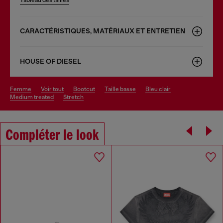
Tableau des tailles
CARACTÉRISTIQUES, MATÉRIAUX ET ENTRETIEN
HOUSE OF DIESEL
femme
voir tout
bootcut
taille basse
bleu clair
medium treated
stretch
Compléter le look