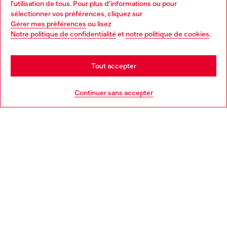
l'utilisation de tous. Pour plus d'informations ou pour
Choose your location
sélectionner vos préférences, cliquez sur
Gérer mes préférences
ou lisez
You are currently browsing France website, but it seems you
Notre politique de confidentialité
et
notre politique de cookies
.
En savoir plus
may be based in United States
Stay in France
Tout accepter
AIDE
Go to United States
Continuer sans accepter
MENTIONS LÉGALES
L'UNIVERS DE DIESEL
CORPORATE