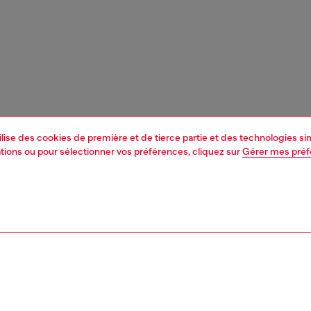
tilise des cookies de première et de tierce partie et des technologies s
mations ou pour sélectionner vos préférences, cliquez sur
Gérer mes pré
1 | 4
essoires
portefeuilles