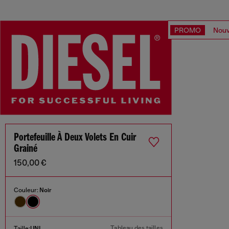
PROMO
Nouv
Portefeuille À Deux Volets En Cuir
Grainé
150,00 €
Couleur:
Noir
Tableau des tailles
Taille:
UNI