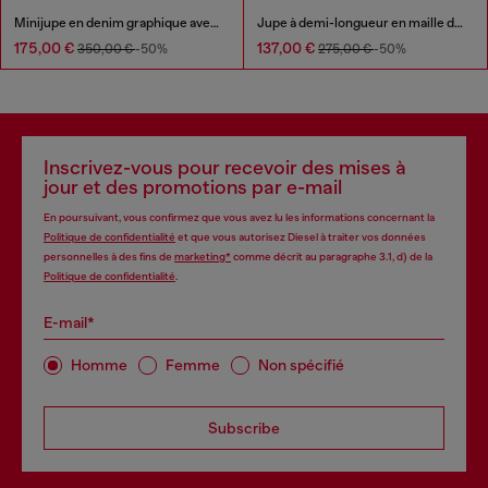
Minijupe en denim graphique avec cristaux
Jupe à demi-longueur en maille de lin à imprimé inversé
175,00 €
137,00 €
350,00 €
-50%
275,00 €
-50%
Inscrivez-vous pour recevoir des mises à
jour et des promotions par e-mail
En poursuivant, vous confirmez que vous avez lu les informations concernant la
Politique de confidentialité
et que vous autorisez Diesel à traiter vos données
personnelles à des fins de
marketing*
comme décrit au paragraphe 3.1, d) de la
Politique de confidentialité
.
E-mail*
Homme
Femme
Non spécifié
Subscribe