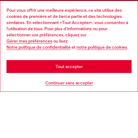
Pour vous offrir une meilleure expérience, ce site utilise des
Services omnicanaux
cookies de première et de tierce partie et des technologies
similaires. En sélectionnant «Tout Accepter», vous consentez à
Découvrez tous nos services, en ligne et en magasin.
l'utilisation de tous. Pour plus d'informations ou pour
Choose your location
sélectionner vos préférences, cliquez sur
Gérer mes préférences
ou lisez
You are currently browsing France website, but it seems you
Notre politique de confidentialité
et
notre politique de cookies
.
En savoir plus
may be based in United States
Stay in France
Tout accepter
AIDE
Go to United States
Continuer sans accepter
MENTIONS LÉGALES
L'UNIVERS DE DIESEL