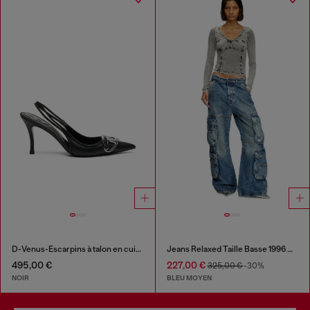
D-Venus-Escarpins à talon en cuir nappa noir pour femme
Jeans Relaxed Taille Basse 1996 D-Sire
495,00 €
227,00 €
325,00 €
-30%
NOIR
BLEU MOYEN