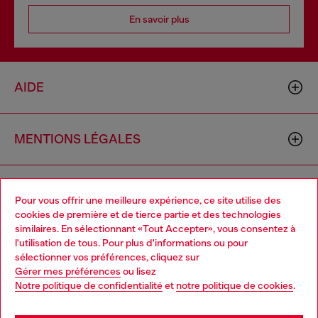
En savoir plus
AIDE
MENTIONS LÉGALES
L'UNIVERS DE DIESEL
Pour vous offrir une meilleure expérience, ce site utilise des
cookies de première et de tierce partie et des technologies
similaires. En sélectionnant «Tout Accepter», vous consentez à
CORPORATE
l'utilisation de tous. Pour plus d'informations ou pour
Choose your location
sélectionner vos préférences, cliquez sur
Gérer mes préférences
ou lisez
You are currently browsing France website, but it seems you
Notre politique de confidentialité
et
notre politique de cookies
.
may be based in United States