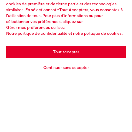
Services omnicanaux
cookies de première et de tierce partie et des technologies
similaires. En sélectionnant «Tout Accepter», vous consentez à
Découvrez tous nos services, en ligne et en magasin.
l'utilisation de tous. Pour plus d'informations ou pour
Choose your location
sélectionner vos préférences, cliquez sur
Gérer mes préférences
ou lisez
You are currently browsing France website, but it seems you
Notre politique de confidentialité
et
notre politique de cookies
.
En savoir plus
may be based in United States
Stay in France
Tout accepter
AIDE
Go to United States
Continuer sans accepter
MENTIONS LÉGALES
L'UNIVERS DE DIESEL
CORPORATE