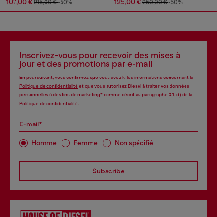
107,00 €
125,00 €
215,00 €
-50%
250,00 €
-50%
Inscrivez-vous pour recevoir des mises à
jour et des promotions par e-mail
En poursuivant, vous confirmez que vous avez lu les informations concernant la
Politique de confidentialité
et que vous autorisez Diesel à traiter vos données
personnelles à des fins de
marketing*
comme décrit au paragraphe 3.1, d) de la
Politique de confidentialité
.
E-mail*
Homme
Femme
Non spécifié
Subscribe