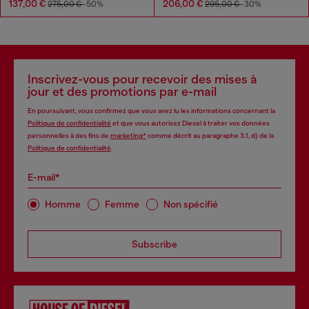
137,00 €
206,00 €
275,00 €
-50%
295,00 €
-30%
Inscrivez-vous pour recevoir des mises à
jour et des promotions par e-mail
En poursuivant, vous confirmez que vous avez lu les informations concernant la
Politique de confidentialité
et que vous autorisez Diesel à traiter vos données
personnelles à des fins de
marketing*
comme décrit au paragraphe 3.1, d) de la
Politique de confidentialité
.
E-mail*
Homme
Femme
Non spécifié
Subscribe