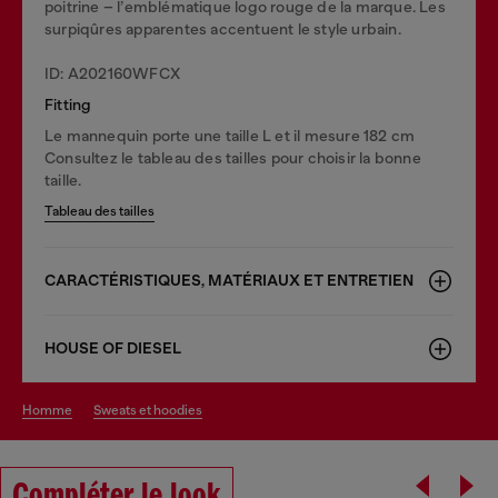
poitrine – l’emblématique logo rouge de la marque. Les
surpiqûres apparentes accentuent le style urbain.
ID: A202160WFCX
Fitting
Le mannequin porte une taille L et il mesure 182 cm
Consultez le tableau des tailles pour choisir la bonne
taille.
Tableau des tailles
CARACTÉRISTIQUES, MATÉRIAUX ET ENTRETIEN
HOUSE OF DIESEL
homme
sweats et hoodies
Compléter le look