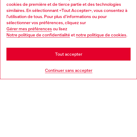
Services omnicanaux
cookies de première et de tierce partie et des technologies
similaires. En sélectionnant «Tout Accepter», vous consentez à
Découvrez tous nos services, en ligne et en magasin.
l'utilisation de tous. Pour plus d'informations ou pour
Choose your location
sélectionner vos préférences, cliquez sur
Gérer mes préférences
ou lisez
You are currently browsing France website, but it seems you
Notre politique de confidentialité
et
notre politique de cookies
.
En savoir plus
may be based in United States
Stay in France
Tout accepter
AIDE
Go to United States
Continuer sans accepter
MENTIONS LÉGALES
L'UNIVERS DE DIESEL
CORPORATE