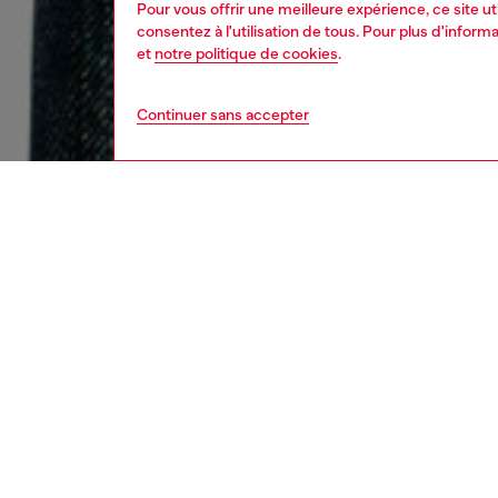
Pour vous offrir une meilleure expérience, ce site u
consentez à l'utilisation de tous. Pour plus d'infor
et
notre politique de cookies
.
Continuer sans accepter
femme
jean
DESCRI
Descrip
Coupe d
basse, 
silhouet
des poch
Taillée 