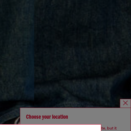
Choose your location
You are currently browsing France website, but it