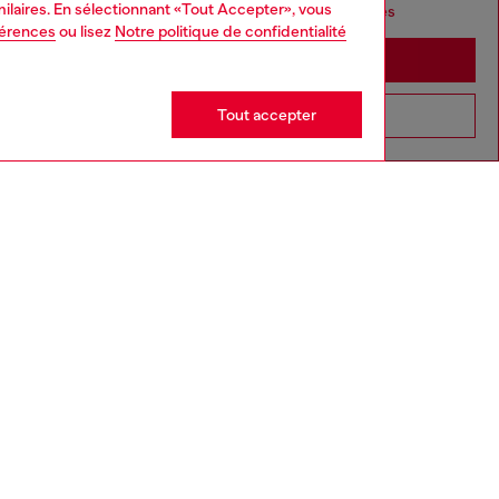
imilaires. En sélectionnant «Tout Accepter», vous
seems you may be based in United States
férences
ou lisez
Notre politique de confidentialité
Stay in France
Tout accepter
Go to United States
in porte une taille 26 et elle mesure 175 cm
e tableau des tailles pour choisir la bonne taille.
ailles