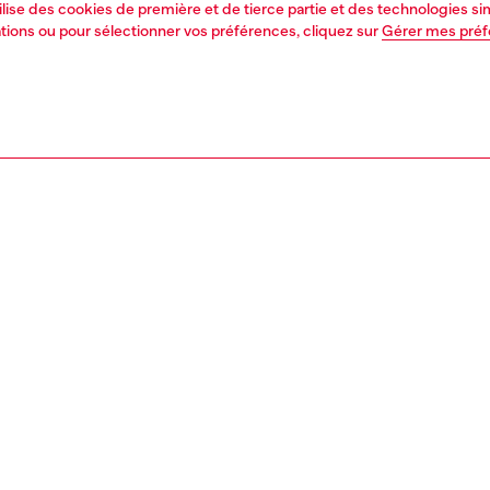
tilise des cookies de première et de tierce partie et des technologies s
mations ou pour sélectionner vos préférences, cliquez sur
Gérer mes pré
1 | 5
s
voir tout
relaxed
PTION, TAILLES ET COUPES
tion du produit
Fitting
écontractée avec une taille basse et une entrejambe
La mannequ
et une jambe longue et large. La plus ample de nos
Consultez l
tes en denim, elle présente un design ultra-linéaire, avec
Tableau des t
es arrière dans la couture et des détails minimalistes.
pour offrir une allure épurée et oversize.