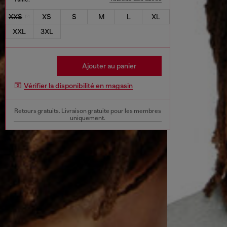
XXS
XS
S
M
L
XL
XXL
3XL
Ajouter au panier
Vérifier la disponibilité en magasin
Retours gratuits. Livraison gratuite pour les membres
uniquement.