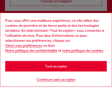
Trouvez un magasin
Pour vous offrir une meilleure expérience, ce site utilise des
Services omnicanaux
cookies de première et de tierce partie et des technologies
similaires. En sélectionnant «Tout Accepter», vous consentez à
Découvrez tous nos services, en ligne et en magasin.
l'utilisation de tous. Pour plus d'informations ou pour
Choose your location
sélectionner vos préférences, cliquez sur
Gérer mes préférences
ou lisez
You are currently browsing France website, but it seems you
Notre politique de confidentialité
et
notre politique de cookies
.
En savoir plus
may be based in United States
Stay in France
Tout accepter
AIDE
Go to United States
Continuer sans accepter
MENTIONS LÉGALES
L'UNIVERS DE DIESEL