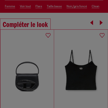
femme
voir tout
flare
taille basse
noir/gris foncé
clean
Compléter le look