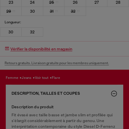
23
24
25
26
27
28
29
30
31
32
Longueur:
30
32
Vérifier la disponibilité en magasin
Retours gratuits. Livraison gratuite pour les membres uniquement.
femme
jeans
voir tout
flare
DESCRIPTION, TAILLES ET COUPES
Description du produit
Fit évasé avec taille basse et jambe slim et profilée qui
s'élargit considérablement à partir du genou. Une
interprétation contemporaine du style Diesel D-Ferrenz