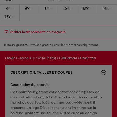
4Y
6Y
8Y
10Y
12Y
14Y
16Y
Vérifier la disponibilité en magasin
Retours gratuits. Livraison gratuite pour les membres uniquement.
enfant
garçon
junior (4-16 ans)
habillement
underwear
DESCRIPTION, TAILLES ET COUPES
Description du produit
Ce t-shirt pour garçon est confectionné en jersey de
coton stretch doux, doté d’un col rond classique et de
manches courtes. Idéal comme sous-vêtement, il
présente un logo Diesel contrastant imprimé sur la
poitrine, ajoutant une touche audacieuse au design