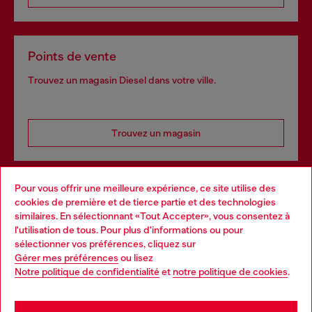
Points de vente
Trouvez un magasin Diesel dans votre ville.
Trouvez un magasin
Pour vous offrir une meilleure expérience, ce site utilise des
Services omnicanaux
cookies de première et de tierce partie et des technologies
similaires. En sélectionnant «Tout Accepter», vous consentez à
Découvrez tous nos services, en ligne et en magasin.
l'utilisation de tous. Pour plus d'informations ou pour
Choose your location
sélectionner vos préférences, cliquez sur
Gérer mes préférences
ou lisez
You are currently browsing France website, but it seems you
Notre politique de confidentialité
et
notre politique de cookies
.
En savoir plus
may be based in United States
Stay in France