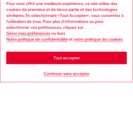
Pour vous offrir une meilleure expérience, ce site utilise des
Services omnicanaux
cookies de première et de tierce partie et des technologies
similaires. En sélectionnant «Tout Accepter», vous consentez à
Découvrez tous nos services, en ligne et en magasin.
l'utilisation de tous. Pour plus d'informations ou pour
Choose your location
sélectionner vos préférences, cliquez sur
Gérer mes préférences
ou lisez
You are currently browsing France website, but it seems you
Notre politique de confidentialité
et
notre politique de cookies
.
En savoir plus
may be based in United States
Stay in France
Tout accepter
AIDE
Go to United States
Continuer sans accepter
MENTIONS LÉGALES
L'UNIVERS DE DIESEL