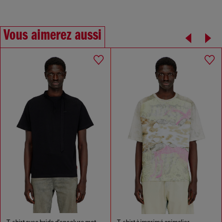
Vous aimerez aussi
T-shirt avec bride d'encolure motard
T-shirt à imprimé animalier